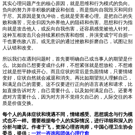
其实心理问题产生的核心原因，就是思维和行为模式的负向。
负向的努力并非积极的建设和创造，而是指向自我毁灭和同归
于尽。其原因是复仇冲动，也就是受害者心理。是把自己的失
败和痛苦，完全归因为外界他人的阻碍和伤害。思想和行为指
向就是攻击他人，或反向自我伤害，还容易感觉被他人针对。
这种互相攻击只会持续累积伤害和怨恨，并演变成宁可自损一
千也要伤敌八百。或无意识的通过挫败和折磨自己，试图让别
人认错和改变。
所以我们在遇到问题时，首先要明确自己或当事人的期望是什
么。比如自己想要变成什么样，不想紧张就是想放松，不想难
过就是想平静或开心。而且症状的背后是负面情绪，只要情绪
变好，症状自然就会减退和消失。再比如期望别人理解自己，
和满足自己的需要。这不仅要进行正向的语言表述和请求，比
如直接告诉对方，自己需要什么，以及如何满足自己。还要考
虑对方需要什么，因为对方并不觉得欠自己的，人际交往的本
质是价值交换。
每个人的具体症状和境遇不同，情绪感受、思想观念与行为模
式也不一样。需要根据每个人的实际情况，进行详细和深入的
分析与建议。作者于飞，资深心理咨询师，中国心理卫生协会
委员，提供：
一对一咨询和团体心理疗愈