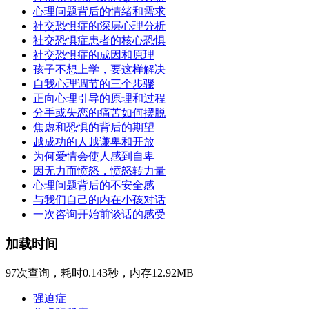
心理问题背后的情绪和需求
社交恐惧症的深层心理分析
社交恐惧症患者的核心恐惧
社交恐惧症的成因和原理
孩子不想上学，要这样解决
自我心理调节的三个步骤
正向心理引导的原理和过程
分手或失恋的痛苦如何摆脱
焦虑和恐惧的背后的期望
越成功的人越谦卑和开放
为何爱情会使人感到自卑
因无力而愤怒，愤怒转力量
心理问题背后的不安全感
与我们自己的内在小孩对话
一次咨询开始前谈话的感受
加载时间
97次查询，耗时0.143秒，内存12.92MB
强迫症