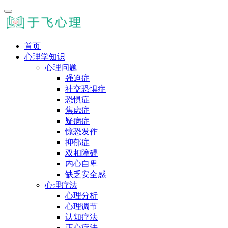
首页
心理学知识
心理问题
强迫症
社交恐惧症
恐惧症
焦虑症
疑病症
惊恐发作
抑郁症
双相障碍
内心自卑
缺乏安全感
心理疗法
心理分析
心理调节
认知疗法
正心疗法