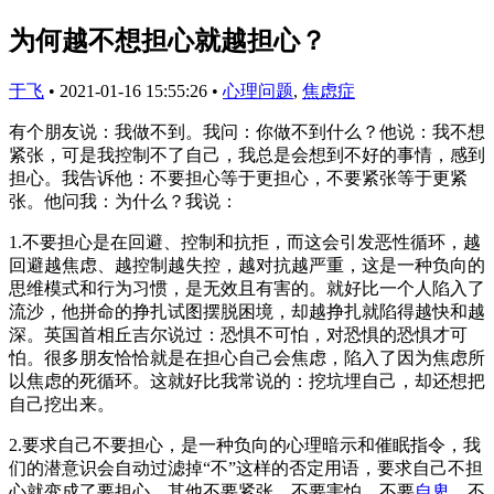
为何越不想担心就越担心？
于飞
•
2021-01-16 15:55:26
•
心理问题
,
焦虑症
有个朋友说：我做不到。我问：你做不到什么？他说：我不想
紧张，可是我控制不了自己，我总是会想到不好的事情，感到
担心。我告诉他：不要担心等于更担心，不要紧张等于更紧
张。他问我：为什么？我说：
1.不要担心是在回避、控制和抗拒，而这会引发恶性循环，越
回避越焦虑、越控制越失控，越对抗越严重，这是一种负向的
思维模式和行为习惯，是无效且有害的。就好比一个人陷入了
流沙，他拼命的挣扎试图摆脱困境，却越挣扎就陷得越快和越
深。英国首相丘吉尔说过：恐惧不可怕，对恐惧的恐惧才可
怕。很多朋友恰恰就是在担心自己会焦虑，陷入了因为焦虑所
以焦虑的死循环。这就好比我常说的：挖坑埋自己，却还想把
自己挖出来。
2.要求自己不要担心，是一种负向的心理暗示和催眠指令，我
们的潜意识会自动过滤掉“不”这样的否定用语，要求自己不担
心就变成了要担心。其他不要紧张、不要害怕、不要
自卑
、不