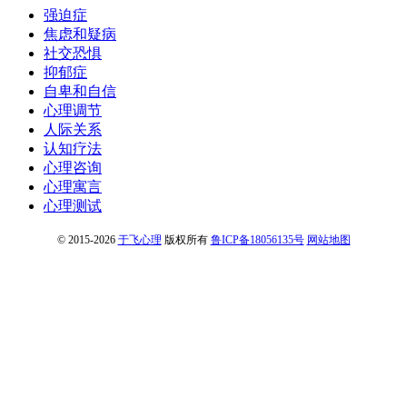
强迫症
焦虑和疑病
社交恐惧
抑郁症
自卑和自信
心理调节
人际关系
认知疗法
心理咨询
心理寓言
心理测试
© 2015-2026
于飞心理
版权所有
鲁ICP备18056135号
网站地图