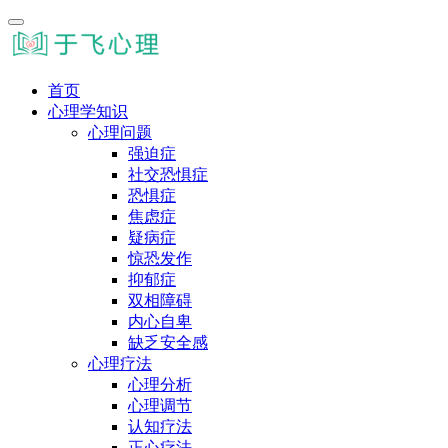
首页
心理学知识
心理问题
强迫症
社交恐惧症
恐惧症
焦虑症
疑病症
惊恐发作
抑郁症
双相障碍
内心自卑
缺乏安全感
心理疗法
心理分析
心理调节
认知疗法
正心疗法