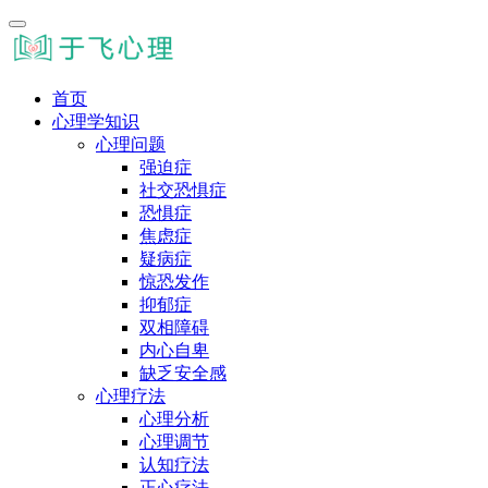
首页
心理学知识
心理问题
强迫症
社交恐惧症
恐惧症
焦虑症
疑病症
惊恐发作
抑郁症
双相障碍
内心自卑
缺乏安全感
心理疗法
心理分析
心理调节
认知疗法
正心疗法