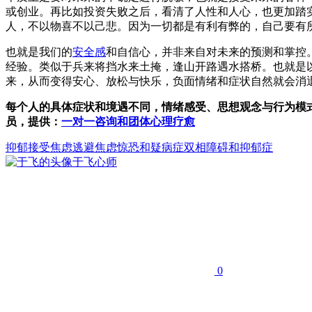
或创业。再比如投资失败之后，看清了人性和人心，也更加踏
人，不以物喜不以己悲。因为一切都是有利有弊的，自己要有
也就是我们的
安全感
和自信心，并非来自对未来的预测和掌控
经验。类似于兵来将挡水来土掩，逢山开路遇水搭桥。也就是
来，从而变得安心、放松与快乐，负面情绪和症状自然就会消
每个人的具体症状和境遇不同，情绪感受、思想观念与行为模
员，提供：
一对一咨询和团体心理疗愈
抑郁
接受
焦虑
逃避
焦虑惊恐和疑病症
双相障碍和抑郁症
于飞
心师
0