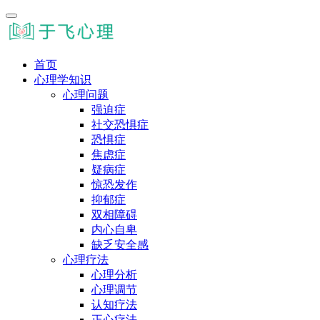
首页
心理学知识
心理问题
强迫症
社交恐惧症
恐惧症
焦虑症
疑病症
惊恐发作
抑郁症
双相障碍
内心自卑
缺乏安全感
心理疗法
心理分析
心理调节
认知疗法
正心疗法