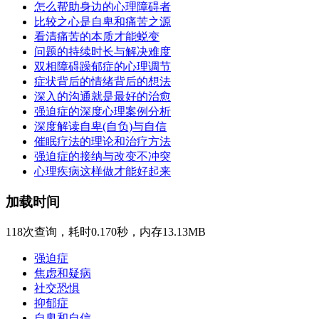
怎么帮助身边的心理障碍者
比较之心是自卑和痛苦之源
看清痛苦的本质才能蜕变
问题的持续时长与解决难度
双相障碍躁郁症的心理调节
症状背后的情绪背后的想法
深入的沟通就是最好的治愈
强迫症的深度心理案例分析
深度解读自卑(自负)与自信
催眠疗法的理论和治疗方法
强迫症的接纳与改变不冲突
心理疾病这样做才能好起来
加载时间
118次查询，耗时0.170秒，内存13.13MB
强迫症
焦虑和疑病
社交恐惧
抑郁症
自卑和自信