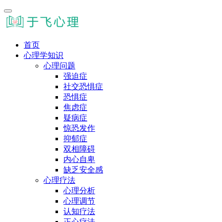
首页
心理学知识
心理问题
强迫症
社交恐惧症
恐惧症
焦虑症
疑病症
惊恐发作
抑郁症
双相障碍
内心自卑
缺乏安全感
心理疗法
心理分析
心理调节
认知疗法
正心疗法