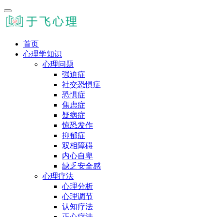
首页
心理学知识
心理问题
强迫症
社交恐惧症
恐惧症
焦虑症
疑病症
惊恐发作
抑郁症
双相障碍
内心自卑
缺乏安全感
心理疗法
心理分析
心理调节
认知疗法
正心疗法