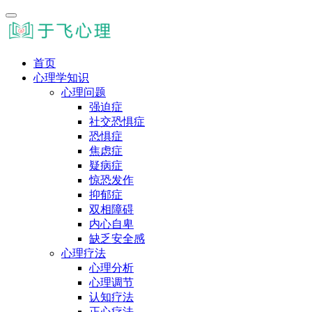
首页
心理学知识
心理问题
强迫症
社交恐惧症
恐惧症
焦虑症
疑病症
惊恐发作
抑郁症
双相障碍
内心自卑
缺乏安全感
心理疗法
心理分析
心理调节
认知疗法
正心疗法