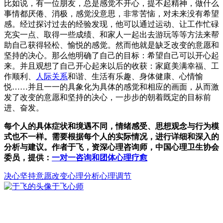
比如说，有一位朋友，总是感觉不开心，提不起精神，做什么
事情都厌倦、消极，感觉没意思，非常苦恼，对未来没有希望
感。经过探讨过去的经验发现，他可以通过运动、让工作忙碌
充实一点、取得一些成绩、和家人一起出去游玩等等方法来帮
助自己获得轻松、愉悦的感觉。然而他就是缺乏改变的意愿和
坚持的决心。那么他明确了自己的目标：希望自己可以开心起
来。并且观想了自己开心起来以后的收获：家庭美满幸福、工
作顺利、
人际关系
和谐、生活有乐趣、身体健康、心情愉
悦……并且一一的具象化为具体的感觉和相应的画面，从而激
发了改变的意愿和坚持的决心，一步步的朝着既定的目标前
进、奋发。
每个人的具体症状和境遇不同，情绪感受、思想观念与行为模
式也不一样。需要根据每个人的实际情况，进行详细和深入的
分析与建议。作者于飞，资深心理咨询师，中国心理卫生协会
委员，提供：
一对一咨询和团体心理疗愈
决心
坚持
意愿
改变
心理分析心理调节
于飞
心师