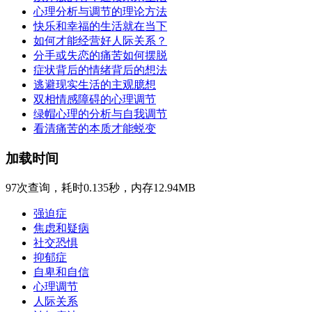
心理分析与调节的理论方法
快乐和幸福的生活就在当下
如何才能经营好人际关系？
分手或失恋的痛苦如何摆脱
症状背后的情绪背后的想法
逃避现实生活的主观臆想
双相情感障碍的心理调节
绿帽心理的分析与自我调节
看清痛苦的本质才能蜕变
加载时间
97次查询，耗时0.135秒，内存12.94MB
强迫症
焦虑和疑病
社交恐惧
抑郁症
自卑和自信
心理调节
人际关系