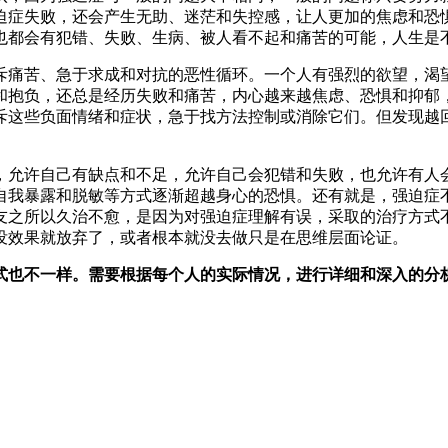
迫症失败，还会产生无助、迷茫和失控感，让人更加的焦虑和恐
也都会有犯错、失败、生病、被人看不起和痛苦的可能，人生是
斥痛苦、急于求成和对抗的恶性循环。一个人有强烈的欲望，渴
和抱负，还总是经历失败和痛苦，内心越来越焦虑、恐惧和抑郁
斥这些负面情绪和症状，急于找方法控制或消除它们。但发现越
，允许自己有缺点和不足，允许自己会犯错和失败，也允许有人
自我暴露和脱敏等方式逐渐超越身心的恐惧。还有就是，强迫症
友之所以久治不愈，是因为对强迫症理解有误，采取的治疗方式
没效果就放弃了，或者根本就没去做只是在思维层面论证。
式也不一样。需要根据每个人的实际情况，进行详细和深入的分