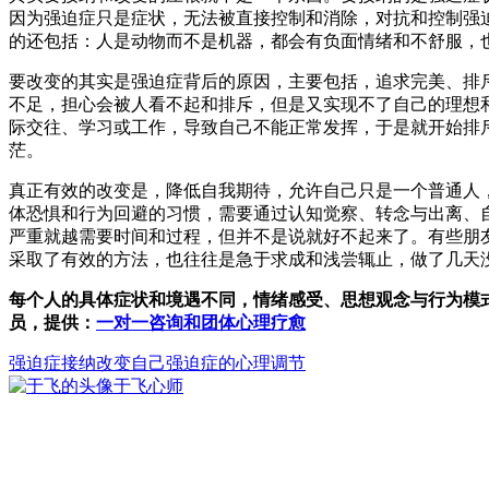
因为强迫症只是症状，无法被直接控制和消除，对抗和控制强
的还包括：人是动物而不是机器，都会有负面情绪和不舒服，
要改变的其实是强迫症背后的原因，主要包括，追求完美、排
不足，担心会被人看不起和排斥，但是又实现不了自己的理想
际交往、学习或工作，导致自己不能正常发挥，于是就开始排
茫。
真正有效的改变是，降低自我期待，允许自己只是一个普通人
体恐惧和行为回避的习惯，需要通过认知觉察、转念与出离、
严重就越需要时间和过程，但并不是说就好不起来了。有些朋
采取了有效的方法，也往往是急于求成和浅尝辄止，做了几天
每个人的具体症状和境遇不同，情绪感受、思想观念与行为模
员，提供：
一对一咨询和团体心理疗愈
强迫症
接纳
改变自己
强迫症的心理调节
于飞
心师