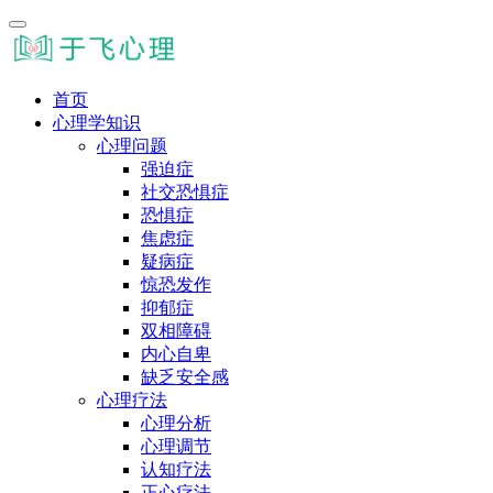
首页
心理学知识
心理问题
强迫症
社交恐惧症
恐惧症
焦虑症
疑病症
惊恐发作
抑郁症
双相障碍
内心自卑
缺乏安全感
心理疗法
心理分析
心理调节
认知疗法
正心疗法