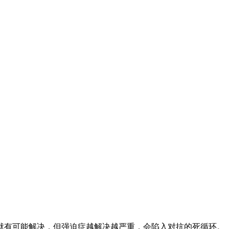
就有可能解决，但强迫症越解决越严重，会陷入对抗的死循环。