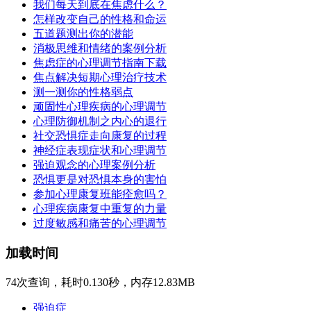
我们每天到底在焦虑什么？
怎样改变自己的性格和命运
五道题测出你的潜能
消极思维和情绪的案例分析
焦虑症的心理调节指南下载
焦点解决短期心理治疗技术
测一测你的性格弱点
顽固性心理疾病的心理调节
心理防御机制之内心的退行
社交恐惧症走向康复的过程
神经症表现症状和心理调节
强迫观念的心理案例分析
恐惧更是对恐惧本身的害怕
参加心理康复班能痊愈吗？
心理疾病康复中重复的力量
过度敏感和痛苦的心理调节
加载时间
74次查询，耗时0.130秒，内存12.83MB
强迫症