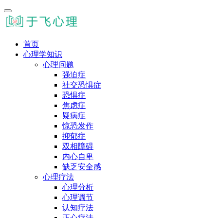
首页
心理学知识
心理问题
强迫症
社交恐惧症
恐惧症
焦虑症
疑病症
惊恐发作
抑郁症
双相障碍
内心自卑
缺乏安全感
心理疗法
心理分析
心理调节
认知疗法
正心疗法