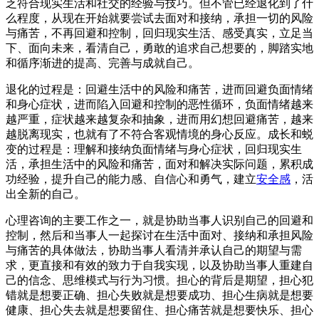
乏符合现实生活和社交的经验与技巧。但不管已经退化到了什
么程度，从现在开始就要尝试去面对和接纳，承担一切的风险
与痛苦，不再回避和控制，回归现实生活、感受真实，立足当
下、面向未来，看清自己，勇敢的追求自己想要的，脚踏实地
和循序渐进的提高、完善与成就自己。
退化的过程是：回避生活中的风险和痛苦，进而回避负面情绪
和身心症状，进而陷入回避和控制的恶性循环，负面情绪越来
越严重，症状越来越复杂和抽象，进而用幻想回避痛苦，越来
越脱离现实，也就有了不符合客观情境的身心反应。成长和蜕
变的过程是：理解和接纳负面情绪与身心症状，回归现实生
活，承担生活中的风险和痛苦，面对和解决实际问题，累积成
功经验，提升自己的能力感、自信心和勇气，建立
安全感
，活
出全新的自己。
心理咨询的主要工作之一，就是协助当事人识别自己的回避和
控制，然后和当事人一起探讨在生活中面对、接纳和承担风险
与痛苦的具体做法，协助当事人看清并承认自己的期望与需
求，更直接和有效的致力于自我实现，以及协助当事人重建自
己的信念、思维模式与行为习惯。担心的背后是期望，担心犯
错就是想要正确、担心失败就是想要成功、担心生病就是想要
健康、担心失去就是想要留住、担心痛苦就是想要快乐、担心