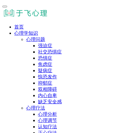
首页
心理学知识
心理问题
强迫症
社交恐惧症
恐惧症
焦虑症
疑病症
惊恐发作
抑郁症
双相障碍
内心自卑
缺乏安全感
心理疗法
心理分析
心理调节
认知疗法
正心疗法