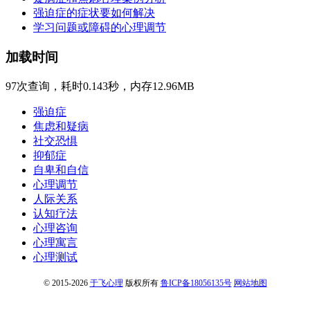
强迫症的症状要如何解决
学习问题或障碍的心理调节
加载时间
97次查询，耗时0.143秒，内存12.96MB
强迫症
焦虑和疑病
社交恐惧
抑郁症
自卑和自信
心理调节
人际关系
认知疗法
心理咨询
心理寓言
心理测试
© 2015-2026
于飞心理
版权所有
鲁ICP备18056135号
网站地图