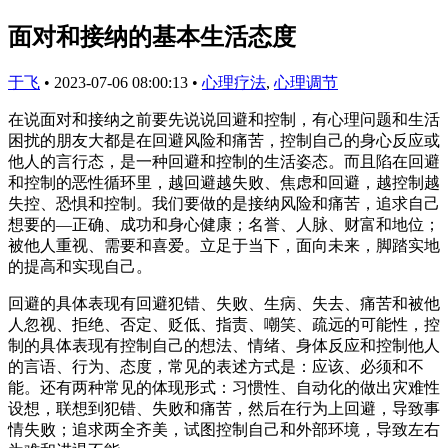
面对和接纳的基本生活态度
于飞
•
2023-07-06 08:00:13
•
心理疗法
,
心理调节
在说面对和接纳之前要先说说回避和控制，有心理问题和生活
困扰的朋友大都是在回避风险和痛苦，控制自己的身心反应或
他人的言行态，是一种回避和控制的生活姿态。而且陷在回避
和控制的恶性循环里，越回避越失败、焦虑和回避，越控制越
失控、恐惧和控制。我们要做的是接纳风险和痛苦，追求自己
想要的—正确、成功和身心健康；名誉、人脉、财富和地位；
被他人重视、需要和喜爱。立足于当下，面向未来，脚踏实地
的提高和实现自己。
回避的具体表现有回避犯错、失败、生病、失去、痛苦和被他
人忽视、拒绝、否定、贬低、指责、嘲笑、疏远的可能性，控
制的具体表现有控制自己的想法、情绪、身体反应和控制他人
的言语、行为、态度，常见的表述方式是：应该、必须和不
能。还有两种常见的体现形式：习惯性、自动化的做出灾难性
设想，联想到犯错、失败和痛苦，然后在行为上回避，导致事
情失败；追求两全齐美，试图控制自己和外部环境，导致左右