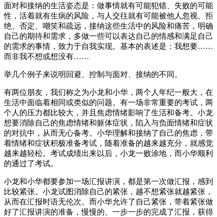
面对和接纳的生活姿态是：做事情就有可能犯错、失败的可能
性，活着就有生病的风险，与人交往就有可能被他人忽视、拒
绝、否定、嘲笑和疏远，接纳这些生活中的风险和痛苦，明确
自己的期待和需求，多做一些可以表达自己的情感和满足自己
的需求的事情，致力于自我实现。基本的表述是：我想要……
而非我不想或想没有……
举几个例子来说明回避、控制与面对、接纳的不同。
有两位朋友，我们称之为小龙和小华，两个人年纪一般大，在
生活中面临着相同或类似的问题。有一场非常重要的考试，两
个人的压力都比较大，并且焦虑情绪影响了生活和备考。小龙
想要消除自己的焦虑情绪和躯体症状，陷入与负面情绪和症状
的对抗中，从而无心备考。小华理解和接纳了自己的焦虑，带
着情绪和症状积极准备考试，随着准备的越来越充分，就感觉
越来越轻松。考试成绩出来以后，小龙一败涂地，而小华顺利
的通过了考试。
小龙和小华都要参加一场汇报讲演，都是第一次做汇报，感到
比较紧张。小龙试图消除自己的紧张，越不想紧张就越紧张，
从而在汇报时语无伦次。而小华允许了自己紧张，带着紧张做
好了汇报讲演的准备，慢慢的、一步一步的完成了汇报，获得