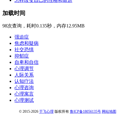
怎样改变自己的性格和命运
加载时间
98次查询，耗时0.135秒，内存12.95MB
强迫症
焦虑和疑病
社交恐惧
抑郁症
自卑和自信
心理调节
人际关系
认知疗法
心理咨询
心理寓言
心理测试
© 2015-2026
于飞心理
版权所有
鲁ICP备18056135号
网站地图