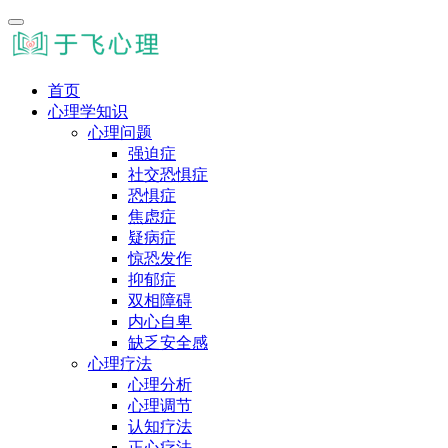
首页
心理学知识
心理问题
强迫症
社交恐惧症
恐惧症
焦虑症
疑病症
惊恐发作
抑郁症
双相障碍
内心自卑
缺乏安全感
心理疗法
心理分析
心理调节
认知疗法
正心疗法