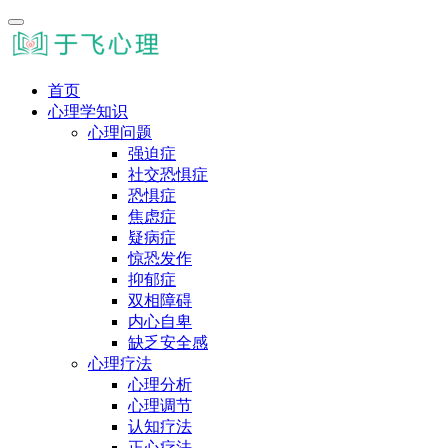
首页
心理学知识
心理问题
强迫症
社交恐惧症
恐惧症
焦虑症
疑病症
惊恐发作
抑郁症
双相障碍
内心自卑
缺乏安全感
心理疗法
心理分析
心理调节
认知疗法
正心疗法