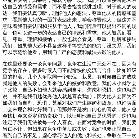
不能解决的，如果有，那就再聊一次。我们可以直接向他人表
达自己的感受和需求，而不是去指责或讲道理。对于他人的表
达，我们要认真倾听，理解他人的想法，尊重他人的情感和需
求，看到他人好的一面并表达出来，学会称赞他人，但这并不
意味着我们要认同和服从于他人，我们随后可以提出不同的观
点，也可以进一步的表达自己的情感和需求。他人被我们看
见、尊重、理解和接纳，一般也就会看见、尊重、理解和接纳
我们，如果他人还不具备这样平等交流的能力，没关系，我们
可以示范给他看，用我们自己的态度和做法去影响他人。
在这里还要谈一谈竞争问题，竞争在生活中无处不在，因为有
竞争的存在，很多时候人们不能愉快的交流与合作，比如班级
里的排名、几个人争取同一个职位、裁员。有时候自己的成功
就是他人的失败，会引来他人的嫉妒和敌意。我们从小就学会
了比较，自己不如他人就会感到自卑、焦虑和恐惧。这也就是
说，并不是我们越优秀他人就越喜欢我们，因为他人会因为不
如我们而自卑、恐惧，甚至对我们产生嫉妒和敌意。也许表面
上会来迎合和讨好我们，但那并不是发自内心的喜欢，他人总
会找机会来否定和指责我们，以证明他自己是优秀的，这也就
注定了我们无法被每一个人喜欢。在面对竞争的时候，我们要
当仁不让，但如果在竞争中落后或失败，我们也要正视自己，
看到自己的不足，虚心学习他人的优点和长处，争取在下一次