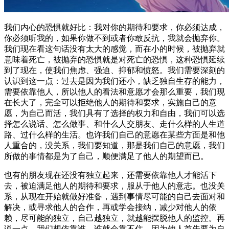
我们内心的恐惧就好比：我对你的期待和要求，你必须达成，
你必须听我的，如果你做不到或者你敢反抗，我就会抛弃你。
我们现在看这句话没有太大的感觉，而在小的时候，被抛弃就
意味着死亡，被抛弃的恐惧就是对死亡的恐惧，这种恐惧延续
到了现在，使我们焦虑、强迫、抑郁和愤怒。我们需要深刻的
认识到这一点：过去是因为我们还小，缺乏独自生存的能力，
需要依靠他人，所以他人的看法和意愿才会那么重要，我们现
在长大了，完全可以拒绝他人的期待和要求，实施自己的意
愿，为自己而活，我们具有了选择的权力和自由，我们可以选
择怎么说话、怎么做事、和什么人交朋友、走什么样的人生道
路、过什么样的生活。也许我们自己的意愿在某些方面是和他
人重合的，没关系，我们要知道，那是我们自己的意愿，我们
所做的事情都是为了自己，顺便满足了他人的期望而已。
也有的朋友现在还没有独立起来，还需要依靠他人才能活下
去，被迫满足他人的期待和要求，服从于他人的意志。也没关
系，从现在开始就做好准备，遇到事情尽可能的自己去面对和
解决，或寻求他人的合作，再或学会接纳，减少对他人的依
赖，尽可能的独立，自己越独立，就越能摆脱他人的监控。再
说一点，我们想依靠谁，谁就会靠不住，因为他人首先要为自