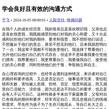
学会良好且有效的沟通方式
于飞
•
2024-10-05 08:00:01
•
人际交往
,
情感问题
在我个人的成长经历里，我的母亲总是喜欢唠叨我，父亲也总
是喜欢指责我，我既能感受到他们对我的关心和爱，又十分反
感和抗拒他们对我的期待、要求和指责，我不想听他们说话，
不想服从于他们的意志，甚至不想见到他们。后来我就想明白
了一点：我这辈子我都不可能改变他们。我选择了尊重他们，
允许他们以他们自己的方式存在，但这并不意味着我要任凭他
们摆布，我尊重他们，我更尊重自己，我要做我自己，接受他
们的关心和爱，同时拒绝他们的干预，争取独立和自主。
在心理咨询的过程中，也经常会遇到这种情况，来访者对自己
的期待和要求很高，又总是否定自己，做事追求完美，害怕犯
错和失败，害怕被人忽视、拒绝、否定、指责和疏远，而又感
觉自己没能力、没价值，因为总是达不到自己的要求，也总是
会有人不认可自己。这种性格多半来自于家庭教育，父母对自
己有很高的期待和要求，经常否定自己，而且忽视自己的情感
和需求。早先作为孩子为了生存只能屈从，等自己长大之后，