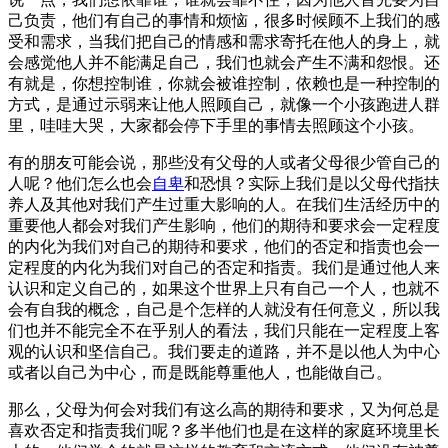
己负责，他们有自己的事情和烦恼，很多时候顾不上我们的感
受和需求，当我们把自己的情感和需求寄托在他人的身上，就
会感觉他人并不能满足自己，我们也就会产生不满和怨恨。还
有就是，你想控制谁，你就会被谁控制，依赖也是一种控制的
方式，是通过示弱来让他人照顾自己，就像一个小孩跑进人群
里，哇哇大哭，大家都会停下手里的事情去照顾这个小孩。
有的朋友可能会说，那些没有父母的人或者父母很少管自己的
人呢？他们怎么也会
自卑
和恐惧？实际上我们是以父母代指扶
养人及其他对我们产生过重大影响的人。在我们生活经历中的
重要他人都会对我们产生影响，他们的期待和要求会一定程度
的内化为我们对自己的期待和要求，他们的否定和指责也会一
定程度的内化为我们对自己的否定和指责。我们是通过他人来
认识和定义自己的，如果这个世界上只有自己一个人，也就不
会有自我的概念，自己是个怎样的人就没有任何意义，所以我
们也并不能完全不在乎别人的看法，我们只能在一定程度上客
观的认识和坚信自己。我们要走的道路，并不是以他人为中心
或者以自己为中心，而是既能尊重他人，也能做自己。
那么，父母为何会对我们有这么高的期待和要求，又为何总是
喜欢否定和指责我们呢？多半他们也是在这样的家庭环境里长