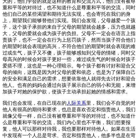
大的，他们学会的就是这样的教育和交流方式，他们没有被尊
重和平等的对待过，也不知道什么是尊重和平等的交流，同时
他们自己的某些渴望和期待无法实现，也会寄托在我们的身
上，期望我们能够替他们实现。我们会发现，父母越爱一个孩
子，这个孩子承担的来自于父母的期望就会越多，压力也就越
大，父母的爱就会成为孩子的负担。父母不一定会在语言上指
责孩子，也不一定会在行为上惩罚孩子，然而当孩子符合他们
的期望时就会表现的高兴，不符合他们的期望时就会表现的难
过或生气，孩子又不傻，孩子能够感知到父母的情绪，同时父
母高兴的时候会对孩子更好一些，难过或生气的时候会对孩子
爱搭不理，这也是一种心理暗示。每个孩子都有讨好和迎合父
母的倾向，这既是因为对父母的爱和依恋，也是为了保障自己
的安全和满足自己的需求，想要依靠他人就得先去讨好和迎合
他人。也有的妈妈会通过向孩子展示自己的弱小和无能，来增
加孩子对她的保护欲，使孩子主动承担起她的情感和需求。
我们也会发现，在自己现在的
人际关系
里，我们会不自觉的对
他人有很高的期待和要求，也总是喜欢否定和指责他人，我们
就像父母一样，自己没有被尊重和平等的对待过，也不知道什
么是尊重和平等的交流，我们内心里也不平衡，我们想要报
复，他人可以那样对待我，我也要那样对待他人。如果在生活
中发现有一个人总是苛求、否定和指责他人，他多半也是在苛