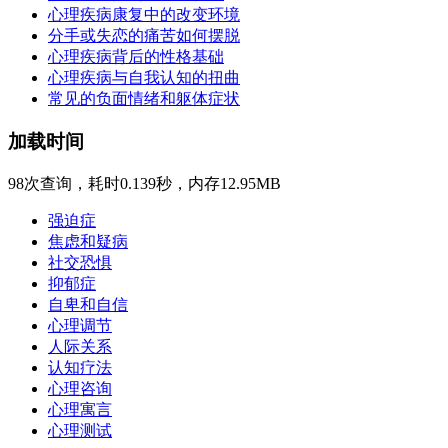
心理疾病康复中的改变环境
分手或失恋的痛苦如何摆脱
心理疾病背后的性格基础
心理疾病与自我认知的扭曲
常见的负面情绪和躯体症状
加载时间
98次查询，耗时0.139秒，内存12.95MB
强迫症
焦虑和疑病
社交恐惧
抑郁症
自卑和自信
心理调节
人际关系
认知疗法
心理咨询
心理寓言
心理测试