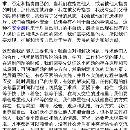
求、否定和指责自己的。当我们在指责他人，或者被他人指责
的时候，那种感觉就好像：我在被父母指责，我没有达到父母
的期待和要求，我违背了父母的意志，我会被他们讨厌和排
斥，我们会感到不安全，仿佛会有不利于自己的事情发生。这
种不
安全感
也来于对自己能力的不自信，感觉自己现在没有能
力保护自己和满足自己的需求，我们需要依靠他人。所以我们
要发现、扩展和培养自己对于生存、发展的能力和能力感。
这些自我的能力主要包括：独自面对和解决问题，寻求他们人
的合作，也就是我们常说的生活、学习、工作和社交的能力。
在遇到问题的时候，我们需要先认识这个问题的存在原理和形
成原因，再明确问题的解决方向，然后制定具体的实施方案，
然后循序渐进、有条不紊的去实施，并且在实施的过程中临机
应变，随时调整自己的方案，有效的解决问题。任何问题的解
决都需要时间和过程，切莫急于求成，要慢下来、稳住，慢就
等于快，快（着急）就等于慢。在与人交往的过程里，我们要
学会尊重他人和平等的交流。我们尊重任何人以他自己的方式
存在，包括渴望、期待、经验、观点和思维、行为方式，我们
更尊重自己。我们既不是要让他人来迎合自己，也不是去讨好
他人，我们要平衡自己和他人的情感、需求，还要考虑现实情
境。凡事都是可以商量的，没有什么矛盾和冲突是愉快的交流