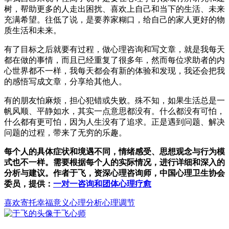
树，帮助更多的人走出困扰、喜欢上自己和当下的生活、未来
充满希望。往低了说，是要养家糊口，给自己的家人更好的物
质生活和未来。
有了目标之后就要有过程，做心理咨询和写文章，就是我每天
都在做的事情，而且已经重复了很多年，然而每位求助者的内
心世界都不一样，我每天都会有新的体验和发现，我还会把我
的感悟写成文章，分享给其他人。
有的朋友怕麻烦，担心犯错或失败。殊不知，如果生活总是一
帆风顺、平静如水，其实一点意思都没有。什么都没有可怕，
什么都有更可怕，因为人生没有了追求。正是遇到问题、解决
问题的过程，带来了无穷的乐趣。
每个人的具体症状和境遇不同，情绪感受、思想观念与行为模
式也不一样。需要根据每个人的实际情况，进行详细和深入的
分析与建议。作者于飞，资深心理咨询师，中国心理卫生协会
委员，提供：
一对一咨询和团体心理疗愈
喜欢
寄托
幸福
意义
心理分析心理调节
于飞
心师