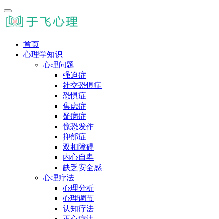
首页
心理学知识
心理问题
强迫症
社交恐惧症
恐惧症
焦虑症
疑病症
惊恐发作
抑郁症
双相障碍
内心自卑
缺乏安全感
心理疗法
心理分析
心理调节
认知疗法
正心疗法