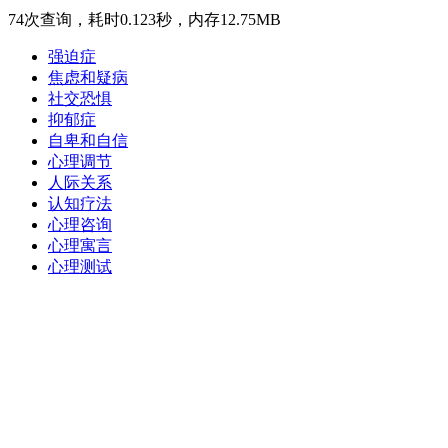
74次查询，耗时0.123秒，内存12.75MB
强迫症
焦虑和疑病
社交恐惧
抑郁症
自卑和自信
心理调节
人际关系
认知疗法
心理咨询
心理寓言
心理测试