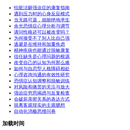
怕脏洁癖强迫症的康复指南
遇到压力时的心身反应模式
当无路可退，就能绝地求生
余光恐惧症心理分析与调节
请问性格还可以被改变吗？
为何接受不了别人比自己强
逃避是在维持和加重焦虑
精神疾病也能通过脱敏康复
信任缺失是心理问题的根源
改变自己的认知为何那么难
如何与自恋型人格障碍相处
心理咨询沟通的有效性研究
恐惧症认知调整和脱敏训练
对风险和痛苦的关注与放大
强迫症穷思竭虑与反复检查
会破坏亲密关系的表达方式
脱离客观现实的主观臆想
自动化消极思维问卷
加载时间