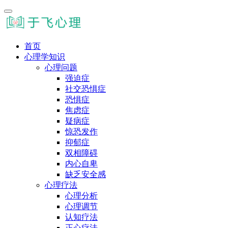
首页
心理学知识
心理问题
强迫症
社交恐惧症
恐惧症
焦虑症
疑病症
惊恐发作
抑郁症
双相障碍
内心自卑
缺乏安全感
心理疗法
心理分析
心理调节
认知疗法
正心疗法