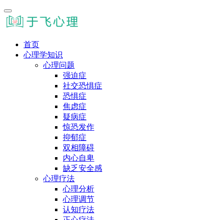
首页
心理学知识
心理问题
强迫症
社交恐惧症
恐惧症
焦虑症
疑病症
惊恐发作
抑郁症
双相障碍
内心自卑
缺乏安全感
心理疗法
心理分析
心理调节
认知疗法
正心疗法