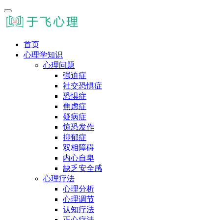
首页
心理学知识
心理问题
强迫症
社交恐惧症
恐惧症
焦虑症
疑病症
惊恐发作
抑郁症
双相障碍
内心自卑
缺乏安全感
心理疗法
心理分析
心理调节
认知疗法
正心疗法