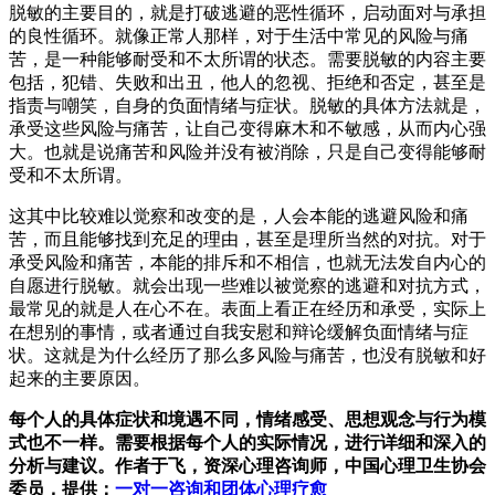
脱敏的主要目的，就是打破逃避的恶性循环，启动面对与承担
的良性循环。就像正常人那样，对于生活中常见的风险与痛
苦，是一种能够耐受和不太所谓的状态。需要脱敏的内容主要
包括，犯错、失败和出丑，他人的忽视、拒绝和否定，甚至是
指责与嘲笑，自身的负面情绪与症状。脱敏的具体方法就是，
承受这些风险与痛苦，让自己变得麻木和不敏感，从而内心强
大。也就是说痛苦和风险并没有被消除，只是自己变得能够耐
受和不太所谓。
这其中比较难以觉察和改变的是，人会本能的逃避风险和痛
苦，而且能够找到充足的理由，甚至是理所当然的对抗。对于
承受风险和痛苦，本能的排斥和不相信，也就无法发自内心的
自愿进行脱敏。就会出现一些难以被觉察的逃避和对抗方式，
最常见的就是人在心不在。表面上看正在经历和承受，实际上
在想别的事情，或者通过自我安慰和辩论缓解负面情绪与症
状。这就是为什么经历了那么多风险与痛苦，也没有脱敏和好
起来的主要原因。
每个人的具体症状和境遇不同，情绪感受、思想观念与行为模
式也不一样。需要根据每个人的实际情况，进行详细和深入的
分析与建议。作者于飞，资深心理咨询师，中国心理卫生协会
委员，提供：
一对一咨询和团体心理疗愈