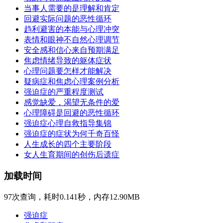
当事人需要的是理解和肯定
回避实际问题的恶性循环
趋利避害的本能与心理冲突
表情和眼神不自然心理调节
安全感和信心来自预期满足
焦虑情绪导致的躯体症状
心理问题要怎样才能解决
疑病症和焦虑心理案例分析
强迫症的严重程度测试
感觉缺爱，渴望无条件的爱
心理障碍是回避的恶性循环
强迫症心理自救指导集锦
强迫症的症状为何千奇百怪
人生成长的四个主要阶段
女人生育期间的创伤后遗症
加载时间
97次查询，耗时0.141秒，内存12.90MB
强迫症