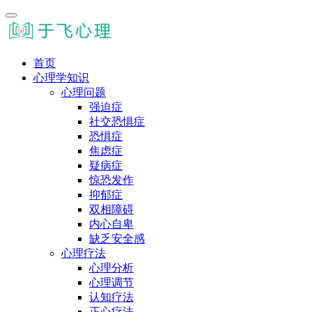
首页
心理学知识
心理问题
强迫症
社交恐惧症
恐惧症
焦虑症
疑病症
惊恐发作
抑郁症
双相障碍
内心自卑
缺乏安全感
心理疗法
心理分析
心理调节
认知疗法
正心疗法