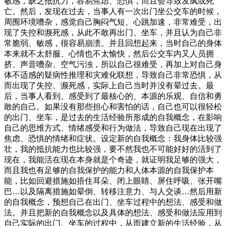
敏感，缺乏抵抗力，容易焦虑、恐惧，而且会导致发疯或死
亡。然后，发现在过去，当事人有一次出门坐公交车的时候，
周围环境嘈杂，感觉自己胸闷气短、心跳加速，非常难受，出
现了失控和濒死感，从此不敢再出门、坐车，并且认为自己非
常脆弱、敏感，很容易崩溃。并且回想起来，当时自己的身体
本来就不太舒服、心情也不太愉快，然后公交车内又人员拥
挤、声音嘈杂、空气污浊，所以自己很难受，再加上对自己身
体不适感的疑病性推理和灾难化联想，导致自己非常恐惧，从
而出现了失控、濒死感，实际上自己当时并没有晕过去。最
后，当事人看到、感受到了最核心的、本源的乐观、自信和勇
敢的自己。如果没有那些担心和害怕的话，自己也可以很轻松
的出门、坐车，是过去的生活经验所形成的自我概念，在影响
自己的思维方式、情绪感受和行为做法，导致自己现在出现了
焦虑、恐惧的情绪和症状。设定新的自我概念：我身体比较强
壮，我的抵抗能力也比较强，要不然我也不可能好好的活到了
现在，我能活在现在本身就是个奇迹，就证明我足够的强大，
而且我也有足够的自我保护的能力和人体本源的自我保护本
能，比如回避措施如捂住耳朵、闭上眼睛、屏住呼吸、张开嘴
巴…以及隔离措施如晕倒、转移注意力、与人交谈…然后用新
的自我概念，预想自己在出门、坐车过程中的想法、感受和做
法。并且把新的自我概念以及具体的想法、感受和做法应用到
自己实际的出门、坐车的过程中，从而建立新的生活经验，从