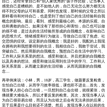
自己，还经常拿自己和“别人家优秀的”孩子作比较，让当事人
感觉自己是糟糕的、是不如他人的，自己无论怎么努力都无法
得不到父母的认可和喜爱。同时也发现，那时候的父母之所以
那样看待和对待自己，也是受到了他们自己的生活经验和自我
概念的影响。最后，看到、感受到最核心的、本源的乐观、自
信和勇敢的自己。如果没有了那些担心和害怕，自己也可以做
的很不错，是过去的生活经验所形成的自我概念，在影响自己
的思维方式、情绪感受和行为做法，导致自己出现了焦虑、社
交恐惧的症状。设定新的自我概念：我是好的，我配的上我现
在拥有的和我想要得到的生活，我相信自己，我敢于尝试，我
突破自己。然后用新的自我概念，预想自己在生活中的学习、
工作和人际关系里的想法、感受和做法。并且把新的自我概念
以及具体的想法、感受和做法应用到生活中的学习、工作和人
际关系里面，从而建立新的生活经验，从而巩固新的自我概
念…
再举例来说：小林，男，18岁，高三学生，做题要反复检查，
生怕自己出错，从而学习效率很低，课也听不进去…首先，发
现当事人担心自己出错，一旦想到自己会出错，就很紧张，仿
佛就要大难临头，所以才要反复的检查。其次，发现当事人认
为自己很容易出错，而且认为出错之后会有无法承担的后果，
至于后果是什么目前还不清楚。然后，发现当事人在以前的生