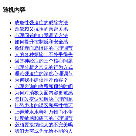
随机内容
成瘾性强迫症的戒除方法
既依赖又抗拒的亲密关系
心理问题的自我调节方法
如何提升控制感和安全感
脸红赤面恐惧症的心理调节
人的各种烦恼，不外乎得失
回答神经症的三个核心问题
心理分析之常见的行为方式
理论强迫症的深度心理调节
为何我不建议推荐顾客？
心理咨询的收费和预约时间
为何对消极负面内容更敏感
怎样改变认知解决心理问题
社恐患者的误区和恶性循环
上善若水水善利万物而不争
过度敏感和痛苦的心理调节
必须要接纳他人的不完美吗
我们无需成为无所不能的人