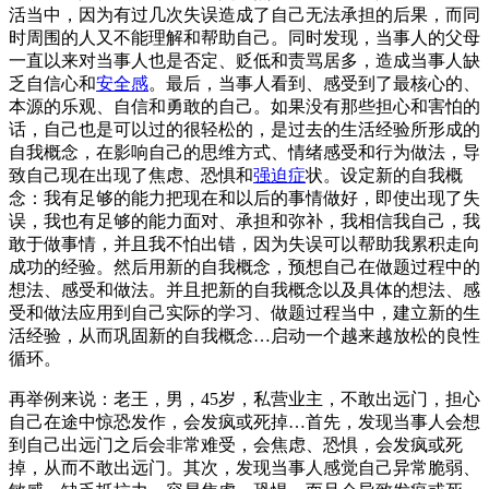
活当中，因为有过几次失误造成了自己无法承担的后果，而同
时周围的人又不能理解和帮助自己。同时发现，当事人的父母
一直以来对当事人也是否定、贬低和责骂居多，造成当事人缺
乏自信心和
安全感
。最后，当事人看到、感受到了最核心的、
本源的乐观、自信和勇敢的自己。如果没有那些担心和害怕的
话，自己也是可以过的很轻松的，是过去的生活经验所形成的
自我概念，在影响自己的思维方式、情绪感受和行为做法，导
致自己现在出现了焦虑、恐惧和
强迫症
状。设定新的自我概
念：我有足够的能力把现在和以后的事情做好，即使出现了失
误，我也有足够的能力面对、承担和弥补，我相信我自己，我
敢于做事情，并且我不怕出错，因为失误可以帮助我累积走向
成功的经验。然后用新的自我概念，预想自己在做题过程中的
想法、感受和做法。并且把新的自我概念以及具体的想法、感
受和做法应用到自己实际的学习、做题过程当中，建立新的生
活经验，从而巩固新的自我概念…启动一个越来越放松的良性
循环。
再举例来说：老王，男，45岁，私营业主，不敢出远门，担心
自己在途中惊恐发作，会发疯或死掉…首先，发现当事人会想
到自己出远门之后会非常难受，会焦虑、恐惧，会发疯或死
掉，从而不敢出远门。其次，发现当事人感觉自己异常脆弱、