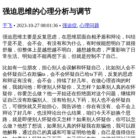
强迫思维的心理分析与调节
于飞
•
2023-10-27 08:01:36
•
强迫症
,
心理问题
强迫思维主要是反复思虑，在思维层面自相矛盾和辩论，纠结
于是不是、会不会、有没有和为什么，有时候能想明白了就很
舒服，但整体上是越想越不明白、越想越焦虑，严重影响了日
常生活。明知道不能再想下去，但就是控制不了自己。
比如有一位朋友，担心别人会误解和怀疑自己，比如别人会不
会怀疑自己在欺骗ta，会不会怀疑自己给ta下药，反复的思虑
和辩证有没有、会不会，持续了好几年。在做心理咨询的时
候，我就问他：即便别人怀疑你，又怎样？如果别人真的在怀
疑你，你要怎么做？他一开始还在拒绝面对这个问题，继续辩
证自己没有欺骗别人、没有给别人下药，别人也不会怀疑自
己，可很快就又开始担心。我告诉他：你在有没有、会不会上
辩论了好几年，也没辩论出什么结果，咱们今天不妨换个思
路，就是即便别人怀疑你又怎样？如果别人怀疑你，你可以怎
么做？他想了想说，如果别人真的怀疑我在欺骗他，我可以跟
他解释，通过自己的真诚和可靠证明给他看，自己是值得信任