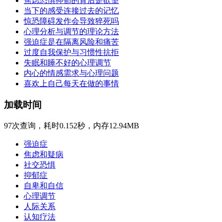
焦虑恐惧抑郁的背后是欲望
当下的感受连接过去的记忆
惊恐障碍发作会导致猝死吗
心理分析与调节的理论方法
强迫症是在隔离风险和痛苦
过度自我保护与习惯性抗拒
失眠和睡不好的心理调节
内心的情感需求与心理问题
喜欢上自己每天在做的事情
加载时间
97次查询，耗时0.152秒，内存12.94MB
强迫症
焦虑和疑病
社交恐惧
抑郁症
自卑和自信
心理调节
人际关系
认知疗法