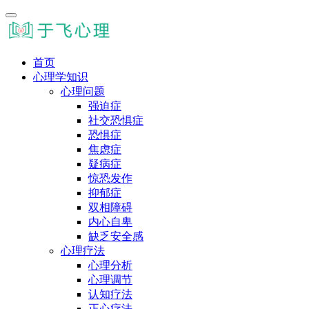
首页
心理学知识
心理问题
强迫症
社交恐惧症
恐惧症
焦虑症
疑病症
惊恐发作
抑郁症
双相障碍
内心自卑
缺乏安全感
心理疗法
心理分析
心理调节
认知疗法
正心疗法