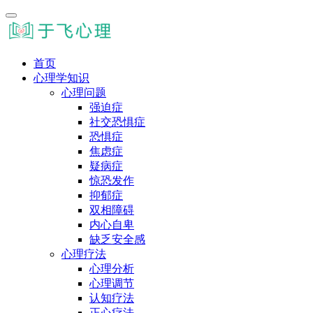
首页
心理学知识
心理问题
强迫症
社交恐惧症
恐惧症
焦虑症
疑病症
惊恐发作
抑郁症
双相障碍
内心自卑
缺乏安全感
心理疗法
心理分析
心理调节
认知疗法
正心疗法