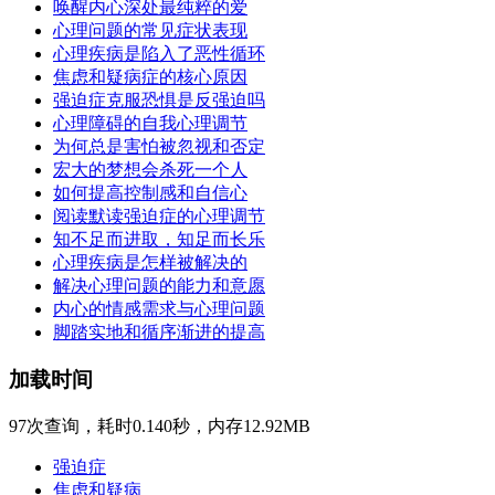
唤醒内心深处最纯粹的爱
心理问题的常见症状表现
心理疾病是陷入了恶性循环
焦虑和疑病症的核心原因
强迫症克服恐惧是反强迫吗
心理障碍的自我心理调节
为何总是害怕被忽视和否定
宏大的梦想会杀死一个人
如何提高控制感和自信心
阅读默读强迫症的心理调节
知不足而进取，知足而长乐
心理疾病是怎样被解决的
解决心理问题的能力和意愿
内心的情感需求与心理问题
脚踏实地和循序渐进的提高
加载时间
97次查询，耗时0.140秒，内存12.92MB
强迫症
焦虑和疑病