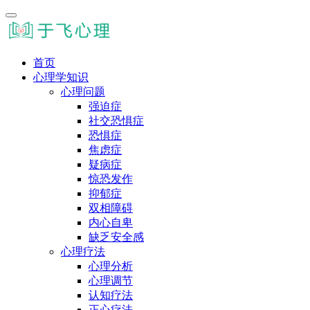
首页
心理学知识
心理问题
强迫症
社交恐惧症
恐惧症
焦虑症
疑病症
惊恐发作
抑郁症
双相障碍
内心自卑
缺乏安全感
心理疗法
心理分析
心理调节
认知疗法
正心疗法