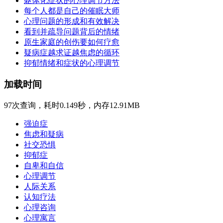
躯体化症状的心理调节方法
每个人都是自己的催眠大师
心理问题的形成和有效解决
看到并疏导问题背后的情绪
原生家庭的创伤要如何疗愈
疑病症越求证越焦虑的循环
抑郁情绪和症状的心理调节
加载时间
97次查询，耗时0.149秒，内存12.91MB
强迫症
焦虑和疑病
社交恐惧
抑郁症
自卑和自信
心理调节
人际关系
认知疗法
心理咨询
心理寓言