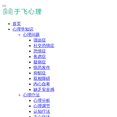
首页
心理学知识
心理问题
强迫症
社交恐惧症
恐惧症
焦虑症
疑病症
惊恐发作
抑郁症
双相障碍
内心自卑
缺乏安全感
心理疗法
心理分析
心理调节
认知疗法
正心疗法