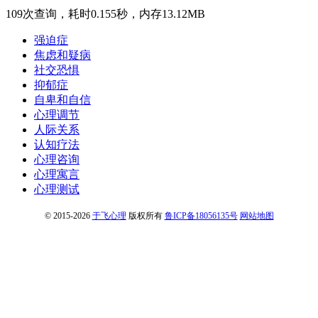
109次查询，耗时0.155秒，内存13.12MB
强迫症
焦虑和疑病
社交恐惧
抑郁症
自卑和自信
心理调节
人际关系
认知疗法
心理咨询
心理寓言
心理测试
© 2015-2026
于飞心理
版权所有
鲁ICP备18056135号
网站地图