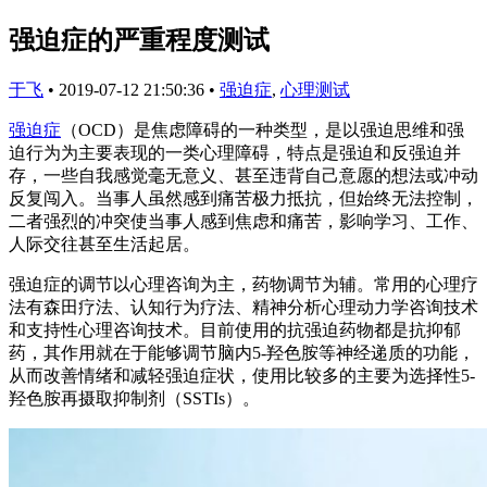
强迫症的严重程度测试
于飞
•
2019-07-12 21:50:36
•
强迫症
,
心理测试
强迫症
（OCD）是焦虑障碍的一种类型，是以强迫思维和强
迫行为为主要表现的一类心理障碍，特点是强迫和反强迫并
存，一些自我感觉毫无意义、甚至违背自己意愿的想法或冲动
反复闯入。当事人虽然感到痛苦极力抵抗，但始终无法控制，
二者强烈的冲突使当事人感到焦虑和痛苦，影响学习、工作、
人际交往甚至生活起居。
强迫症的调节以心理咨询为主，药物调节为辅。常用的心理疗
法有森田疗法、认知行为疗法、精神分析心理动力学咨询技术
和支持性心理咨询技术。目前使用的抗强迫药物都是抗抑郁
药，其作用就在于能够调节脑内5-羟色胺等神经递质的功能，
从而改善情绪和减轻强迫症状，使用比较多的主要为选择性5-
羟色胺再摄取抑制剂（SSTIs）。