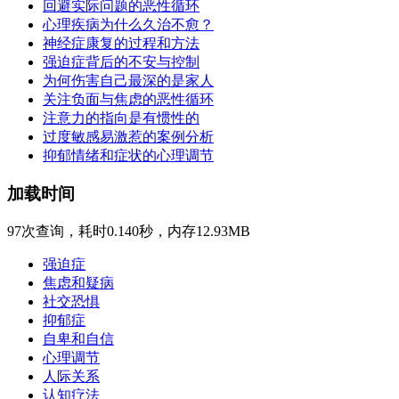
回避实际问题的恶性循环
心理疾病为什么久治不愈？
神经症康复的过程和方法
强迫症背后的不安与控制
为何伤害自己最深的是家人
关注负面与焦虑的恶性循环
注意力的指向是有惯性的
过度敏感易激惹的案例分析
抑郁情绪和症状的心理调节
加载时间
97次查询，耗时0.140秒，内存12.93MB
强迫症
焦虑和疑病
社交恐惧
抑郁症
自卑和自信
心理调节
人际关系
认知疗法