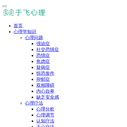
首页
心理学知识
心理问题
强迫症
社交恐惧症
恐惧症
焦虑症
疑病症
惊恐发作
抑郁症
双相障碍
内心自卑
缺乏安全感
心理疗法
心理分析
心理调节
认知疗法
正心疗法