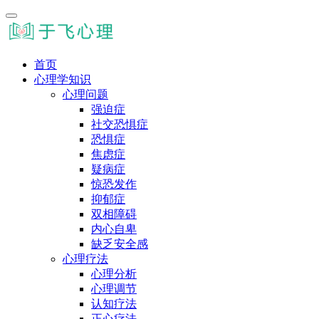
首页
心理学知识
心理问题
强迫症
社交恐惧症
恐惧症
焦虑症
疑病症
惊恐发作
抑郁症
双相障碍
内心自卑
缺乏安全感
心理疗法
心理分析
心理调节
认知疗法
正心疗法