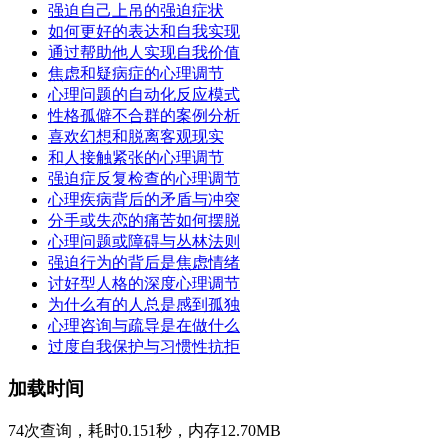
强迫自己上吊的强迫症状
如何更好的表达和自我实现
通过帮助他人实现自我价值
焦虑和疑病症的心理调节
心理问题的自动化反应模式
性格孤僻不合群的案例分析
喜欢幻想和脱离客观现实
和人接触紧张的心理调节
强迫症反复检查的心理调节
心理疾病背后的矛盾与冲突
分手或失恋的痛苦如何摆脱
心理问题或障碍与丛林法则
强迫行为的背后是焦虑情绪
讨好型人格的深度心理调节
为什么有的人总是感到孤独
心理咨询与疏导是在做什么
过度自我保护与习惯性抗拒
加载时间
74次查询，耗时0.151秒，内存12.70MB