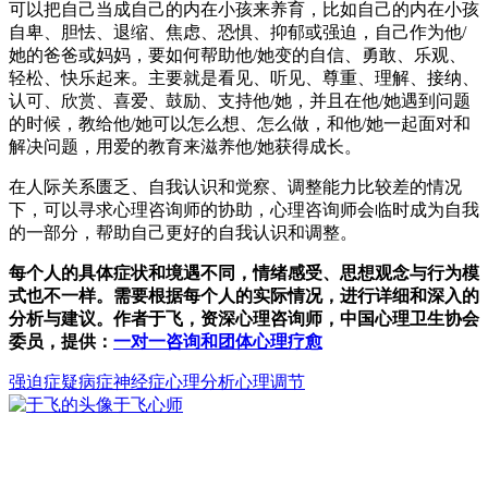
可以把自己当成自己的内在小孩来养育，比如自己的内在小孩
自卑、胆怯、退缩、焦虑、恐惧、抑郁或强迫，自己作为他/
她的爸爸或妈妈，要如何帮助他/她变的自信、勇敢、乐观、
轻松、快乐起来。主要就是看见、听见、尊重、理解、接纳、
认可、欣赏、喜爱、鼓励、支持他/她，并且在他/她遇到问题
的时候，教给他/她可以怎么想、怎么做，和他/她一起面对和
解决问题，用爱的教育来滋养他/她获得成长。
在人际关系匮乏、自我认识和觉察、调整能力比较差的情况
下，可以寻求心理咨询师的协助，心理咨询师会临时成为自我
的一部分，帮助自己更好的自我认识和调整。
每个人的具体症状和境遇不同，情绪感受、思想观念与行为模
式也不一样。需要根据每个人的实际情况，进行详细和深入的
分析与建议。作者于飞，资深心理咨询师，中国心理卫生协会
委员，提供：
一对一咨询和团体心理疗愈
强迫症
疑病症
神经症
心理分析心理调节
于飞
心师