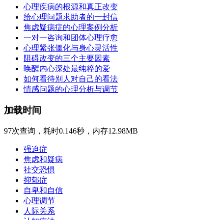
心理疾病的根源和真正改变
给心理问题求助者的一封信
焦虑疑病症的心理案例分析
一对一咨询和团体心理疗愈
心理紧张僵化与身心灵活性
阻碍改变的三个主要因素
唤醒内心深处最纯粹的爱
如何看待别人对自己的看法
情感问题的心理分析与调节
加载时间
97次查询，耗时0.146秒，内存12.98MB
强迫症
焦虑和疑病
社交恐惧
抑郁症
自卑和自信
心理调节
人际关系