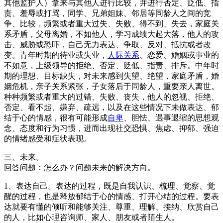
其他监护人）拿来与其他人进行比较，并进行否定、贬低、指
责、羞辱或打骂，同学、兄弟姐妹、邻居等同龄人之间的竞
争、比较，频繁或者重大过失、失败、得不到、失去，家庭关
系矛盾，父母离婚，不如他人，学习成绩大起大落，他人的攻
击、威胁或恐吓，自己无力表达、争取、反对、抵抗或者改
变。青年时期的待业或失业，
人际关系
、恋爱、婚姻或事业的
不如意，上级领导的拒绝、否定、贬低、指责、排斥。中年时
期的理想、目标缺失，对未来感到失望、绝望，家庭矛盾，婚
姻危机，亲子关系紧张，子女落后于同龄人，重要亲人离世。
种种频繁或者重大的过错、失败、丧失，他人的忽视、拒绝、
否定、看不起、嫌弃、疏远，以及在这些情况下未做表达、郁
结于心的情感，很有可能形成
自卑
、胆怯、遇事退缩的思想观
念、态度和行为习惯，进而出现社交恐惧、焦虑、抑郁、强迫
的情绪感受和症状表现。
三、未来。
回答问题：怎么办？问题未来的解决方向。
1、表达自己。表达的过程，既是自我认识、梳理、觉察、觉
醒的过程，也是释放郁结于心的情感、打开心结的过程。要表
达就要有懂的倾听和能够关注、尊重、理解、接纳、欣赏自己
的人，比如心理咨询师、家人、朋友或者陌生人。