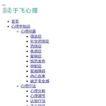
首页
心理学知识
心理问题
强迫症
社交恐惧症
恐惧症
焦虑症
疑病症
惊恐发作
抑郁症
双相障碍
内心自卑
缺乏安全感
心理疗法
心理分析
心理调节
认知疗法
正心疗法