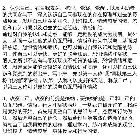
2、认识自己。在自我表达、梳理、觉察、觉醒，以及协助者
的共同参与下，深入认识自己问题现在的存在原理和过去的形
成原因，发现自己现在的观念、思维模式、情绪感受习惯、态
度和行为习惯以及过去的生活经验、情感郁结。
通过对自我的认识和觉察，能够一定程度的成为旁观者、局外
人，从而一定程度的从负面思维、情感和行为中脱离，从而减
轻焦虑、恐惧情绪和症状。也可以通过自我认识和觉醒的练
习，使自己可以更快、更好的脱离焦虑、恐惧情绪和症状。一
般人之所以不会有与客观现实不相符的焦虑、恐惧情绪和症
状，就是因为能够比较好的自我认识和觉醒。还可以把自己认
识和觉察到的说出来、写下来，先以第一人称“我”再以第三人
称“他/她”来讲述，以第一人称可以更好的表达、释放自己，
以第三人称可以更好的脱离负面思维和情绪。
3、改变自己。改变的前提是接纳，要接纳的是自己和自己的
负面思维、情感、行为和症状表现，一切都是被允许的，接纳
是变好的开始。首先是调整自己的思维方式、态度和行为做
法，然后调整自己的信念，然后通过生活实践创造新的经验。
就相当于自我再教育的过程，通过学习、练习养成新的观念、
思维模式、情绪感受、身体反应和行为习惯。