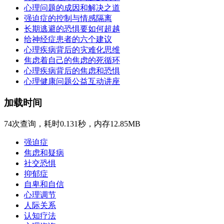
心理问题的成因和解决之道
强迫症的控制与情感隔离
长期逃避的恐惧要如何超越
给神经症患者的六个建议
心理疾病背后的灾难化思维
焦虑着自己的焦虑的死循环
心理疾病背后的焦虑和恐惧
心理健康问题公益互动讲座
加载时间
74次查询，耗时0.131秒，内存12.85MB
强迫症
焦虑和疑病
社交恐惧
抑郁症
自卑和自信
心理调节
人际关系
认知疗法