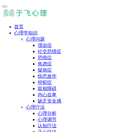
首页
心理学知识
心理问题
强迫症
社交恐惧症
恐惧症
焦虑症
疑病症
惊恐发作
抑郁症
双相障碍
内心自卑
缺乏安全感
心理疗法
心理分析
心理调节
认知疗法
正心疗法