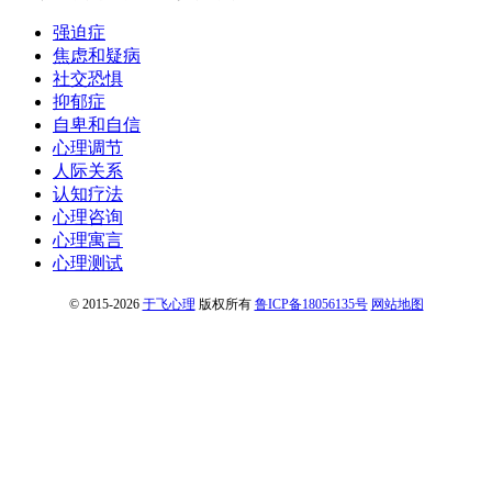
强迫症
焦虑和疑病
社交恐惧
抑郁症
自卑和自信
心理调节
人际关系
认知疗法
心理咨询
心理寓言
心理测试
© 2015-2026
于飞心理
版权所有
鲁ICP备18056135号
网站地图