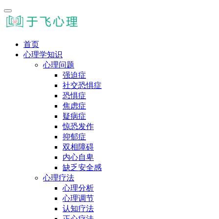
首页
心理学知识
心理问题
强迫症
社交恐惧症
恐惧症
焦虑症
疑病症
惊恐发作
抑郁症
双相障碍
内心自卑
缺乏安全感
心理疗法
心理分析
心理调节
认知疗法
正心疗法