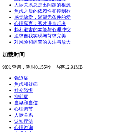
人际关系总是出问题的根源
焦虑之后的依赖性和控制欲
感觉缺爱，渴望无条件的爱
心理寓言：秀才进京赶考
趋利避害的本能与心理冲突
追求自我实现与苛求完美
对风险和痛苦的关注与放大
加载时间
98次查询，耗时0.155秒，内存12.91MB
强迫症
焦虑和疑病
社交恐惧
抑郁症
自卑和自信
心理调节
人际关系
认知疗法
心理咨询