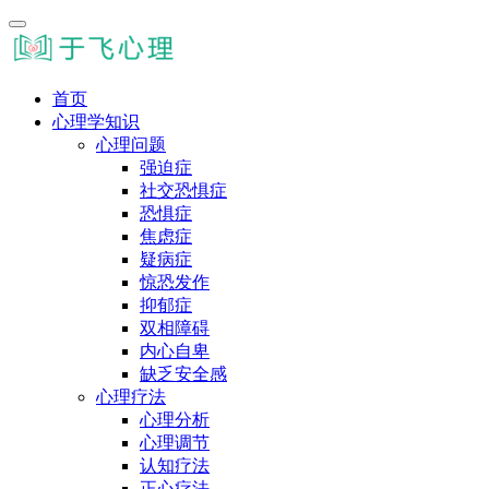
首页
心理学知识
心理问题
强迫症
社交恐惧症
恐惧症
焦虑症
疑病症
惊恐发作
抑郁症
双相障碍
内心自卑
缺乏安全感
心理疗法
心理分析
心理调节
认知疗法
正心疗法