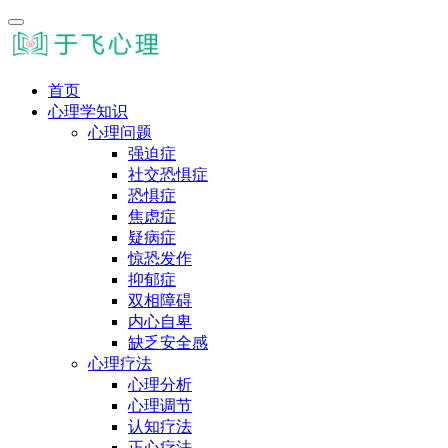
首页
心理学知识
心理问题
强迫症
社交恐惧症
恐惧症
焦虑症
疑病症
惊恐发作
抑郁症
双相障碍
内心自卑
缺乏安全感
心理疗法
心理分析
心理调节
认知疗法
正心疗法