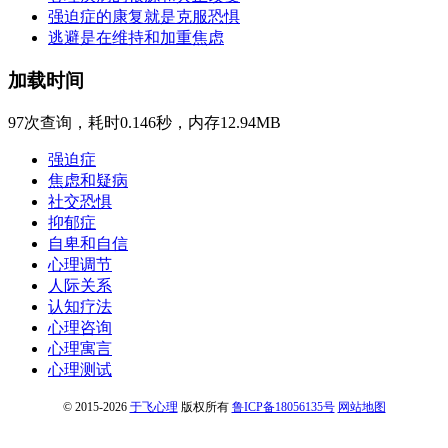
强迫症的康复就是克服恐惧
逃避是在维持和加重焦虑
加载时间
97次查询，耗时0.146秒，内存12.94MB
强迫症
焦虑和疑病
社交恐惧
抑郁症
自卑和自信
心理调节
人际关系
认知疗法
心理咨询
心理寓言
心理测试
© 2015-2026
于飞心理
版权所有
鲁ICP备18056135号
网站地图