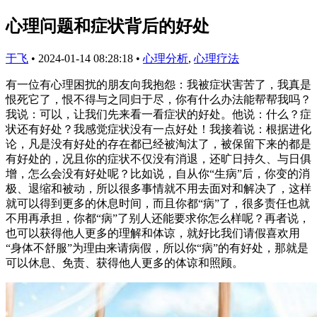
心理问题和症状背后的好处
于飞
•
2024-01-14 08:28:18
•
心理分析
,
心理疗法
有一位有心理困扰的朋友向我抱怨：我被症状害苦了，我真是
恨死它了，恨不得与之同归于尽，你有什么办法能帮帮我吗？
我说：可以，让我们先来看一看症状的好处。他说：什么？症
状还有好处？我感觉症状没有一点好处！我接着说：根据进化
论，凡是没有好处的存在都已经被淘汰了，被保留下来的都是
有好处的，况且你的症状不仅没有消退，还旷日持久、与日俱
增，怎么会没有好处呢？比如说，自从你“生病”后，你变的消
极、退缩和被动，所以很多事情就不用去面对和解决了，这样
就可以得到更多的休息时间，而且你都“病”了，很多责任也就
不用再承担，你都“病”了别人还能要求你怎么样呢？再者说，
也可以获得他人更多的理解和体谅，就好比我们请假喜欢用
“身体不舒服”为理由来请病假，所以你“病”的有好处，那就是
可以休息、免责、获得他人更多的体谅和照顾。