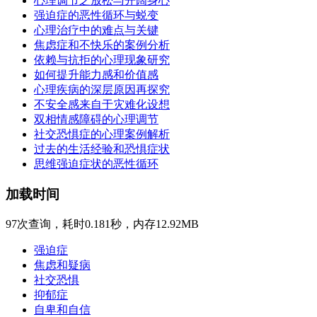
心理调节之放松与开阔身心
强迫症的恶性循环与蜕变
心理治疗中的难点与关键
焦虑症和不快乐的案例分析
依赖与抗拒的心理现象研究
如何提升能力感和价值感
心理疾病的深层原因再探究
不安全感来自于灾难化设想
双相情感障碍的心理调节
社交恐惧症的心理案例解析
过去的生活经验和恐惧症状
思维强迫症状的恶性循环
加载时间
97次查询，耗时0.181秒，内存12.92MB
强迫症
焦虑和疑病
社交恐惧
抑郁症
自卑和自信