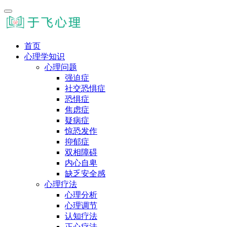
首页
心理学知识
心理问题
强迫症
社交恐惧症
恐惧症
焦虑症
疑病症
惊恐发作
抑郁症
双相障碍
内心自卑
缺乏安全感
心理疗法
心理分析
心理调节
认知疗法
正心疗法