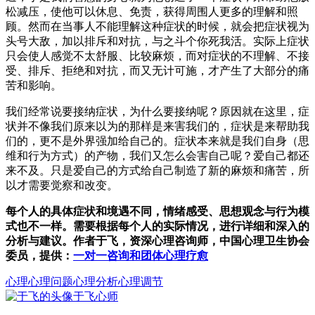
松减压，使他可以休息、免责，获得周围人更多的理解和照
顾。然而在当事人不能理解这种症状的时候，就会把症状视为
头号大敌，加以排斥和对抗，与之斗个你死我活。实际上症状
只会使人感觉不太舒服、比较麻烦，而对症状的不理解、不接
受、排斥、拒绝和对抗，而又无计可施，才产生了大部分的痛
苦和影响。
我们经常说要接纳症状，为什么要接纳呢？原因就在这里，症
状并不像我们原来以为的那样是来害我们的，症状是来帮助我
们的，更不是外界强加给自己的。症状本来就是我们自身（思
维和行为方式）的产物，我们又怎么会害自己呢？爱自己都还
来不及。只是爱自己的方式给自己制造了新的麻烦和痛苦，所
以才需要觉察和改变。
每个人的具体症状和境遇不同，情绪感受、思想观念与行为模
式也不一样。需要根据每个人的实际情况，进行详细和深入的
分析与建议。作者于飞，资深心理咨询师，中国心理卫生协会
委员，提供：
一对一咨询和团体心理疗愈
心理
心理问题
心理分析心理调节
于飞
心师