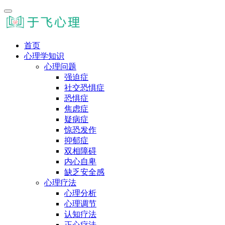
首页
心理学知识
心理问题
强迫症
社交恐惧症
恐惧症
焦虑症
疑病症
惊恐发作
抑郁症
双相障碍
内心自卑
缺乏安全感
心理疗法
心理分析
心理调节
认知疗法
正心疗法