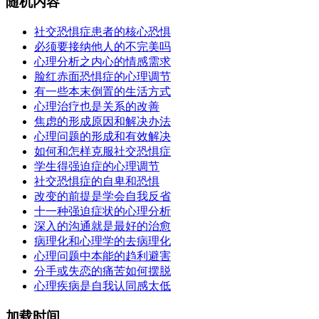
随机内容
社交恐惧症患者的核心恐惧
必须要接纳他人的不完美吗
心理分析之内心的情感需求
脸红赤面恐惧症的心理调节
有一些本末倒置的生活方式
心理治疗也是关系的改善
焦虑的形成原因和解决办法
心理问题的形成和有效解决
如何和怎样克服社交恐惧症
学生得强迫症的心理调节
社交恐惧症的自卑和恐惧
改变的前提是学会自我反省
十一种强迫症状的心理分析
深入的沟通就是最好的治愈
病理化和心理学的去病理化
心理问题中本能的趋利避害
分手或失恋的痛苦如何摆脱
心理疾病是自我认同感太低
加载时间