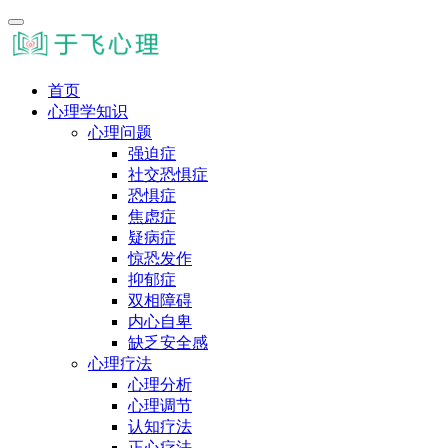
首页
心理学知识
心理问题
强迫症
社交恐惧症
恐惧症
焦虑症
疑病症
惊恐发作
抑郁症
双相障碍
内心自卑
缺乏安全感
心理疗法
心理分析
心理调节
认知疗法
正心疗法