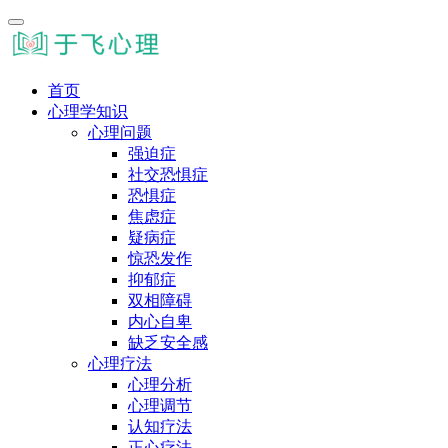
首页
心理学知识
心理问题
强迫症
社交恐惧症
恐惧症
焦虑症
疑病症
惊恐发作
抑郁症
双相障碍
内心自卑
缺乏安全感
心理疗法
心理分析
心理调节
认知疗法
正心疗法