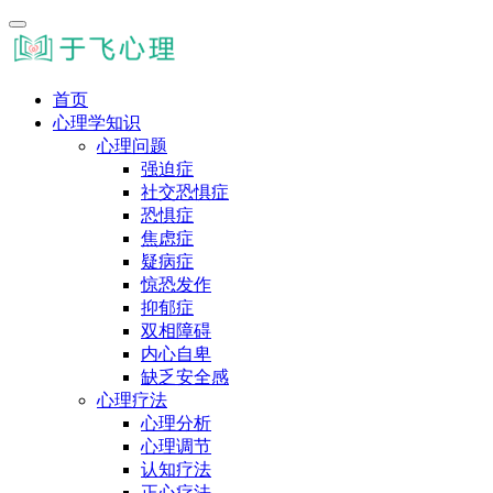
首页
心理学知识
心理问题
强迫症
社交恐惧症
恐惧症
焦虑症
疑病症
惊恐发作
抑郁症
双相障碍
内心自卑
缺乏安全感
心理疗法
心理分析
心理调节
认知疗法
正心疗法