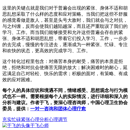
这里的关键点就是我们对于普遍会出现的紧张、身体不适和胡
思乱想采取了什么样的态度和应对策略。当我们把这些不舒服
的感觉看做是敌人，甚至是头号大敌时，我们就会与之对抗，
与之纠缠，反而会使我们越陷越深，而且还严重耽误了我们的
学习、工作。而当我们能够接受和允许这些普遍会存在的紧
张、身体不适和胡思乱想，带着它们投入学习、工作，一步步
的去完成，慢慢的专注进去，逐渐成为一种紧张、忙碌、专注
和欢快的状态，更高效的完成学习、工作。
这个转化过程里包含：对痛苦本身的耐受，痛苦的本质是拒
绝，拒绝和对抗会使痛苦无限的放大；解决困难时的耐心，延
迟满足自己对轻松、快乐的需求；积极的面对，有策略、有成
效的应对困难。
每个人的具体症状和境遇不同，情绪感受、思想观念与行为模
式也不一样。需要根据每个人的实际情况，进行详细和深入的
分析与建议。作者于飞，资深心理咨询师，中国心理卫生协会
委员，提供：
一对一咨询和团体心理疗愈
充实
忙碌
紧张
心理分析心理调节
于飞
心师