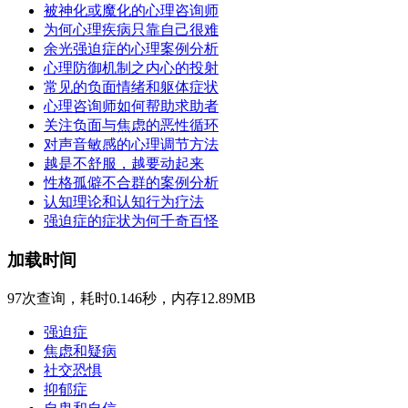
被神化或魔化的心理咨询师
为何心理疾病只靠自己很难
余光强迫症的心理案例分析
心理防御机制之内心的投射
常见的负面情绪和躯体症状
心理咨询师如何帮助求助者
关注负面与焦虑的恶性循环
对声音敏感的心理调节方法
越是不舒服，越要动起来
性格孤僻不合群的案例分析
认知理论和认知行为疗法
强迫症的症状为何千奇百怪
加载时间
97次查询，耗时0.146秒，内存12.89MB
强迫症
焦虑和疑病
社交恐惧
抑郁症