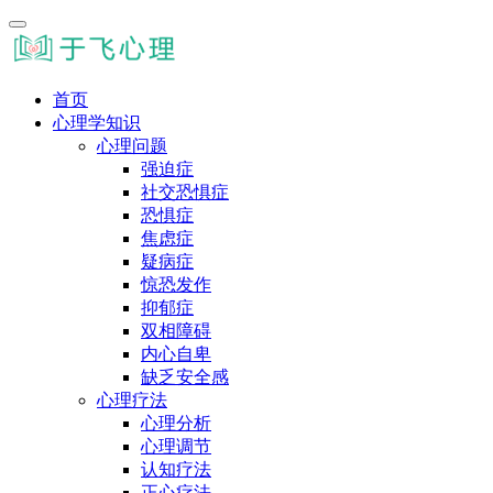
首页
心理学知识
心理问题
强迫症
社交恐惧症
恐惧症
焦虑症
疑病症
惊恐发作
抑郁症
双相障碍
内心自卑
缺乏安全感
心理疗法
心理分析
心理调节
认知疗法
正心疗法