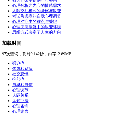
我为什么不提供即时咨询
心理分析之内心的情感需求
人际交往模式的觉察与改变
考试焦虑症的自我心理调节
心理治疗中的难点与关键
心理疾病康复中的改变环境
思维方式决定了人生的方向
加载时间
97次查询，耗时0.142秒，内存12.89MB
强迫症
焦虑和疑病
社交恐惧
抑郁症
自卑和自信
心理调节
人际关系
认知疗法
心理咨询
心理寓言