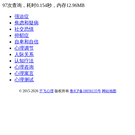
97次查询，耗时0.154秒，内存12.96MB
强迫症
焦虑和疑病
社交恐惧
抑郁症
自卑和自信
心理调节
人际关系
认知疗法
心理咨询
心理寓言
心理测试
© 2015-2026
于飞心理
版权所有
鲁ICP备18056135号
网站地图