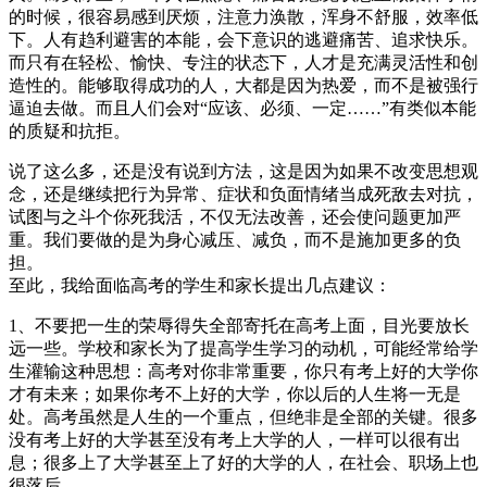
的时候，很容易感到厌烦，注意力涣散，浑身不舒服，效率低
下。人有趋利避害的本能，会下意识的逃避痛苦、追求快乐。
而只有在轻松、愉快、专注的状态下，人才是充满灵活性和创
造性的。能够取得成功的人，大都是因为热爱，而不是被强行
逼迫去做。而且人们会对“应该、必须、一定……”有类似本能
的质疑和抗拒。
说了这么多，还是没有说到方法，这是因为如果不改变思想观
念，还是继续把行为异常、症状和负面情绪当成死敌去对抗，
试图与之斗个你死我活，不仅无法改善，还会使问题更加严
重。我们要做的是为身心减压、减负，而不是施加更多的负
担。
至此，我给面临高考的学生和家长提出几点建议：
1、不要把一生的荣辱得失全部寄托在高考上面，目光要放长
远一些。学校和家长为了提高学生学习的动机，可能经常给学
生灌输这种思想：高考对你非常重要，你只有考上好的大学你
才有未来；如果你考不上好的大学，你以后的人生将一无是
处。高考虽然是人生的一个重点，但绝非是全部的关键。很多
没有考上好的大学甚至没有考上大学的人，一样可以很有出
息；很多上了大学甚至上了好的大学的人，在社会、职场上也
很落后。