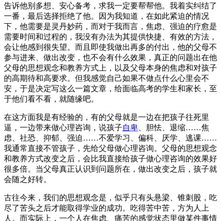
告诉他别多想、安心备考，求我一定要帮帮他。我着实纠结了
一番，最后选择拒绝了他。因为我知道，在如此紧迫的情况
下，他需要是灵丹妙药，而对于我而言，焦虑、强迫的疗愈是
需要时间和过程的，我没有办法为其提供快捷、有效的方法，
会让他感到很失望。而且即使我做出再多的付出，他的父母不
参与进来、做出改变，也不会有什么效果，真正的问题出在他
父母的思想观念和教养方式上，以及父母本身的焦虑和对孩子
的高期待和高要求。但我感觉自己如果不做点什么心里会不
安，于是决定写这么一篇文章，给面临高考的学生和家长，至
于他们看不看，就随缘吧。
在这方面我是有经验的，有的父母就是一边在把孩子往死里
逼，一边带来做心理咨询，说孩子
自卑
、胆怯、退缩……焦
虑、社恐、抑郁、强迫……不爱学习、偏科、厌学、逃课……
我通常直接不管孩子，先给父母做心理咨询。父母的思想观念
和教养方式改变之后，会比我直接给孩子做心理咨询的效果好
很多倍。当父母真正认识到问题所在，做出改变之后，孩子就
会随之好转。
古往今来，我们的思想观念是，似乎只有头悬梁、锥刺股，吃
尽了苦头之后才能取得学业的成功。吃得苦中苦，方为人上
人。而实际上，一个人在焦虑、痛苦的感觉状态里做某件事情