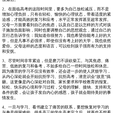
2、在面临高考的这段时间里，要多为自己放松减压，而不是
增加心理负担，只有在轻松、愉快的心理状态，带着适度的紧
迫感，才能高效的复习和应考，水平正常发挥甚至超常发挥。
父母一方面要看到自己的焦虑，以及自己是以怎样的方式对孩
子施加负面影响，同时也要调整自己的思想观念，通过自己的
言行态告诉学生：我知道你很努力，我也希望你能考上好的大
学，但是凡事不必强求，即使你没有考上好的大学，我也依然
爱你。父母这样的态度和语言，可以给到孩子强而有力的支持
和安抚。
3、尽管时间非常紧迫，但是磨刀不误砍柴工。与其焦虑、痛
苦、低效的复习和备考，不如多给自己一些时间放松和休息。
因为痛苦的学习不仅没有效率，还会进一步的使人厌烦学习，
从内心深处就会开始抗拒学习、抗拒高考，潜意识会“故意”搞
砸。这更像是内心深处对自我、家长要求和学校教育的报复。
轻松、快乐的心境和学习过程，父母的理解、接纳、支持和无
条件的爱，会让孩子发自内心的感恩，孩子就会期待美好的事
情发生。
4、一旦与学习、看书建立了痛苦的联系，要想恢复对学习的
兴趣是很困难的，很多高三的学生高考完之后，就再也不想看