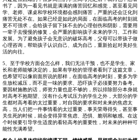
书了，因为一看见书就是满满的痛苦回忆和感觉，甚至看见同
学、老师、课桌和学校环境都会感到痛苦，严重的还会泛化到
痛苦无处不在。如果已经是如此的局面，在面临高考的时刻就
更不可强求，会给孩子留下抹不去的心理创伤和阴影，需要用
一辈子去慢慢的修复，会严重的影响孩子未来的学习、工作和
发展。为了避免孩子会无意识的破坏高考，父母可以带孩子做
心理咨询，帮助孩子认识自己、成为自己，重新拾起对美好生
活的向往。
5、至于学校方面会怎么样，我们无法干预，也不是学生、家
长和老师能够决定的，如果有学校的管理者看到了这篇文章，
也希望可以像前面所说的那样，在面临高考的时刻，要多为学
生放松减压，而不是一味的要求、恐吓孩子必须要努力备考。
要因材施教的话，师资力量也是不够的，所以排除部分本身就
对高考不抱期望、没有什么考试压力的学生之外，大部分的学
生都对高考看的太过重要，对自我的要求和对未来的焦虑太
高，当人们把一件事情看的太过重要，事关荣辱得失，甚至事
关生死的时候，就会变得异常焦虑、恐惧、脆弱和敏感。在这
个时候要引导学生适度的看轻高考的重要性，对未来的种种可
能性充满希望。