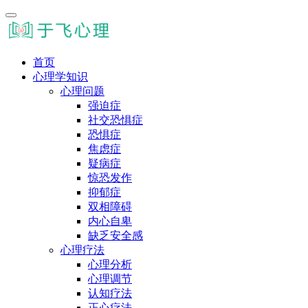
首页
心理学知识
心理问题
强迫症
社交恐惧症
恐惧症
焦虑症
疑病症
惊恐发作
抑郁症
双相障碍
内心自卑
缺乏安全感
心理疗法
心理分析
心理调节
认知疗法
正心疗法