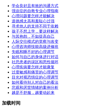
学会良好且有效的沟通方式
强迫症的自救专业心理指南
心理问题要怎样才能解决
道德感太高和羞耻心过强
寻求他人的支持不同于依赖
孩子不想上学，要这样解决
与其抱怨，不如提高自己
人际交往模式的觉察与改变
心理咨询师技能高级进修班
失眠和睡不好的心理调节
如何与自己的身体进行对话
社恐患者的误区和恶性循环
心理疾病要怎样才能康复
过度敏感和痛苦的心理调节
目光对视恐惧症的心理调节
如何看待别人对自己的看法
悲观和厌世情绪的案例分析
越是不舒服，越要动起来
加载时间