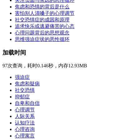
关注负面与焦虑的恶性循环
焦虑和恐惧的背后是什么
害怕别人清嗓子的心理调节
社交恐惧症的成因和原理
追求快乐或逃避痛苦的心态
心理问题背后的思想观念
思维强迫症状的恶性循环
加载时间
97次查询，耗时0.146秒，内存12.93MB
强迫症
焦虑和疑病
社交恐惧
抑郁症
自卑和自信
心理调节
人际关系
认知疗法
心理咨询
心理寓言