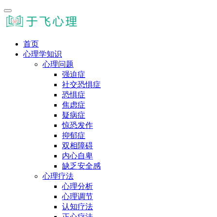
首页
心理学知识
心理问题
强迫症
社交恐惧症
恐惧症
焦虑症
疑病症
惊恐发作
抑郁症
双相障碍
内心自卑
缺乏安全感
心理疗法
心理分析
心理调节
认知疗法
正心疗法