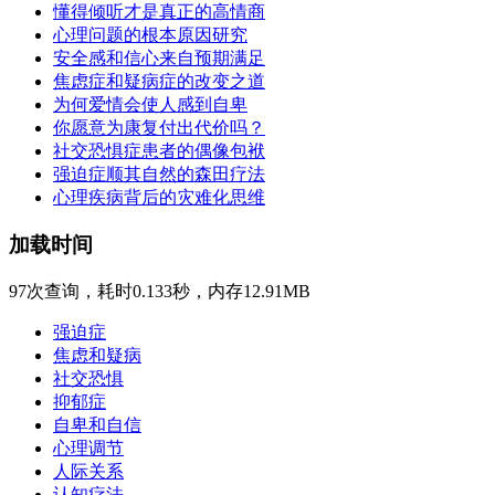
懂得倾听才是真正的高情商
心理问题的根本原因研究
安全感和信心来自预期满足
焦虑症和疑病症的改变之道
为何爱情会使人感到自卑
你愿意为康复付出代价吗？
社交恐惧症患者的偶像包袱
强迫症顺其自然的森田疗法
心理疾病背后的灾难化思维
加载时间
97次查询，耗时0.133秒，内存12.91MB
强迫症
焦虑和疑病
社交恐惧
抑郁症
自卑和自信
心理调节
人际关系
认知疗法