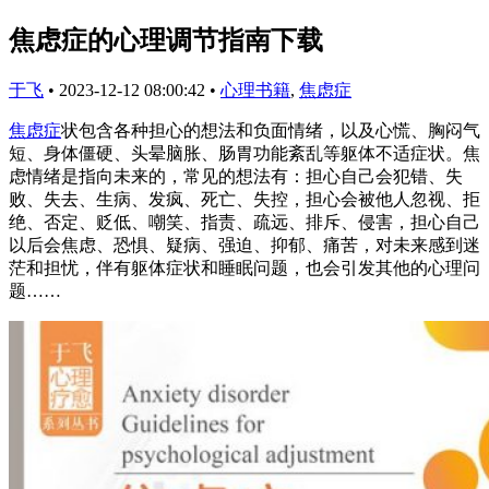
焦虑症的心理调节指南下载
于飞
•
2023-12-12 08:00:42
•
心理书籍
,
焦虑症
焦虑症
状包含各种担心的想法和负面情绪，以及心慌、胸闷气
短、身体僵硬、头晕脑胀、肠胃功能紊乱等躯体不适症状。焦
虑情绪是指向未来的，常见的想法有：担心自己会犯错、失
败、失去、生病、发疯、死亡、失控，担心会被他人忽视、拒
绝、否定、贬低、嘲笑、指责、疏远、排斥、侵害，担心自己
以后会焦虑、恐惧、疑病、强迫、抑郁、痛苦，对未来感到迷
茫和担忧，伴有躯体症状和睡眠问题，也会引发其他的心理问
题……