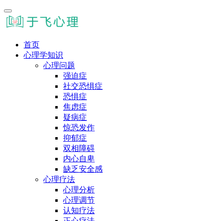
首页
心理学知识
心理问题
强迫症
社交恐惧症
恐惧症
焦虑症
疑病症
惊恐发作
抑郁症
双相障碍
内心自卑
缺乏安全感
心理疗法
心理分析
心理调节
认知疗法
正心疗法