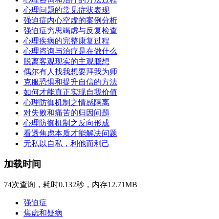
心理问题的常见症状表现
强迫症内心空虚的案例分析
强迫症穷思竭虑与反复检查
心理疾病的完整康复过程
心理咨询与治疗是在做什么
脱离客观现实的主观臆想
偶尔有人找我想要拜我为师
克服恐惧和提升自信的方法
如何才能真正实现自我价值
心理防御机制之情感隔离
对失败和痛苦的归因问题
心理防御机制之反向形成
看透焦虑本质才能解决问题
无私以自私，利他而利己
加载时间
74次查询，耗时0.132秒，内存12.71MB
强迫症
焦虑和疑病