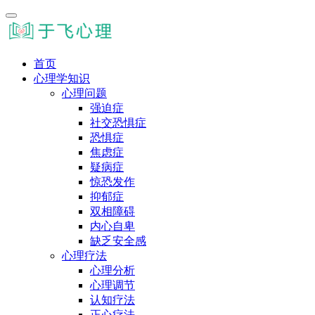
首页
心理学知识
心理问题
强迫症
社交恐惧症
恐惧症
焦虑症
疑病症
惊恐发作
抑郁症
双相障碍
内心自卑
缺乏安全感
心理疗法
心理分析
心理调节
认知疗法
正心疗法