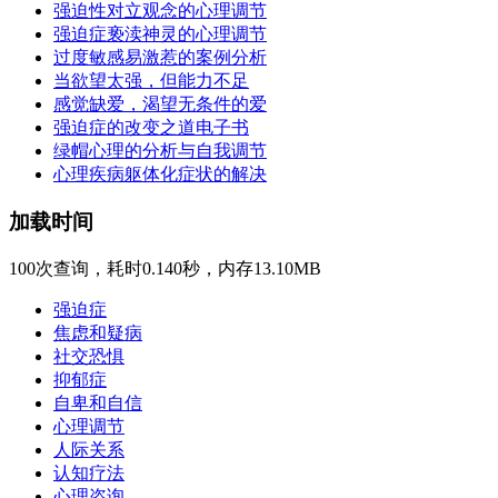
强迫性对立观念的心理调节
强迫症亵渎神灵的心理调节
过度敏感易激惹的案例分析
当欲望太强，但能力不足
感觉缺爱，渴望无条件的爱
强迫症的改变之道电子书
绿帽心理的分析与自我调节
心理疾病躯体化症状的解决
加载时间
100次查询，耗时0.140秒，内存13.10MB
强迫症
焦虑和疑病
社交恐惧
抑郁症
自卑和自信
心理调节
人际关系
认知疗法
心理咨询