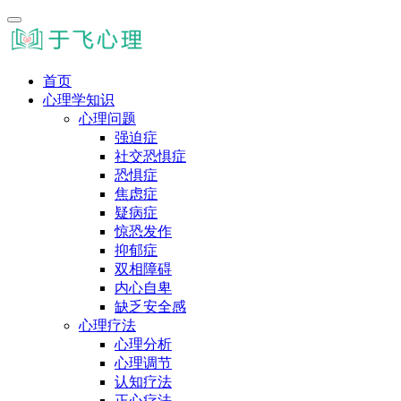
首页
心理学知识
心理问题
强迫症
社交恐惧症
恐惧症
焦虑症
疑病症
惊恐发作
抑郁症
双相障碍
内心自卑
缺乏安全感
心理疗法
心理分析
心理调节
认知疗法
正心疗法