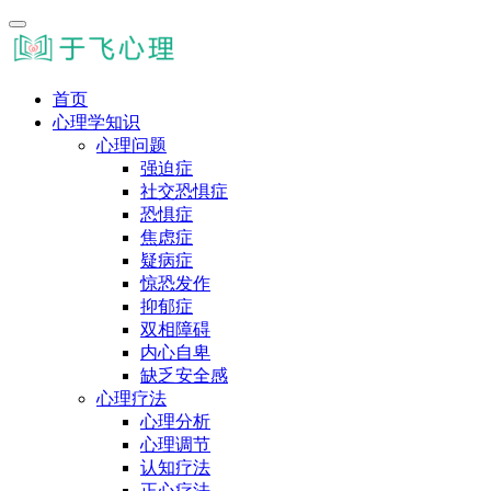
首页
心理学知识
心理问题
强迫症
社交恐惧症
恐惧症
焦虑症
疑病症
惊恐发作
抑郁症
双相障碍
内心自卑
缺乏安全感
心理疗法
心理分析
心理调节
认知疗法
正心疗法