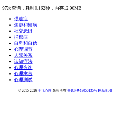
97次查询，耗时0.162秒，内存12.90MB
强迫症
焦虑和疑病
社交恐惧
抑郁症
自卑和自信
心理调节
人际关系
认知疗法
心理咨询
心理寓言
心理测试
© 2015-2026
于飞心理
版权所有
鲁ICP备18056135号
网站地图