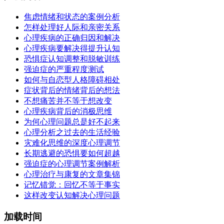
焦虑情绪和状态的案例分析
怎样处理好人际和亲密关系
心理疾病的正确归因和解决
心理疾病要解决得提升认知
恐惧症认知调整和脱敏训练
强迫症的严重程度测试
如何与自恋型人格障碍相处
症状背后的情绪背后的想法
不想痛苦并不等于想改变
心理疾病背后的消极思维
为何心理问题总是好不起来
心理分析之过去的生活经验
灾难化思维的深度心理调节
长期逃避的恐惧要如何超越
强迫症的心理调节案例解析
心理治疗与康复的文章集锦
记忆错觉：回忆不等于事实
这样改变认知解决心理问题
加载时间