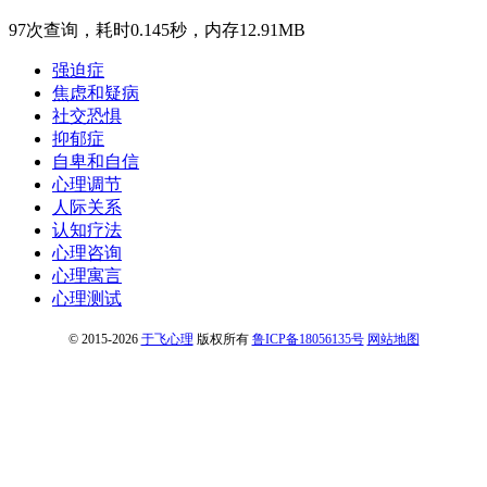
97次查询，耗时0.145秒，内存12.91MB
强迫症
焦虑和疑病
社交恐惧
抑郁症
自卑和自信
心理调节
人际关系
认知疗法
心理咨询
心理寓言
心理测试
© 2015-2026
于飞心理
版权所有
鲁ICP备18056135号
网站地图