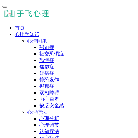
首页
心理学知识
心理问题
强迫症
社交恐惧症
恐惧症
焦虑症
疑病症
惊恐发作
抑郁症
双相障碍
内心自卑
缺乏安全感
心理疗法
心理分析
心理调节
认知疗法
正心疗法