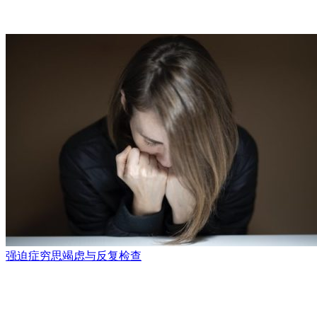
强迫症穷思竭虑与反复检查