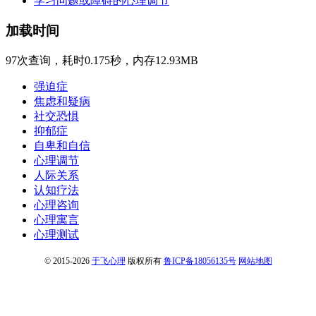
学习问题或障碍的心理调节
加载时间
97次查询，耗时0.175秒，内存12.93MB
强迫症
焦虑和疑病
社交恐惧
抑郁症
自卑和自信
心理调节
人际关系
认知疗法
心理咨询
心理寓言
心理测试
© 2015-2026
于飞心理
版权所有
鲁ICP备18056135号
网站地图