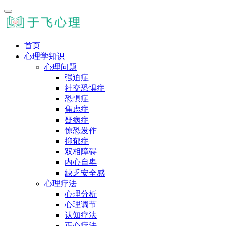
首页
心理学知识
心理问题
强迫症
社交恐惧症
恐惧症
焦虑症
疑病症
惊恐发作
抑郁症
双相障碍
内心自卑
缺乏安全感
心理疗法
心理分析
心理调节
认知疗法
正心疗法