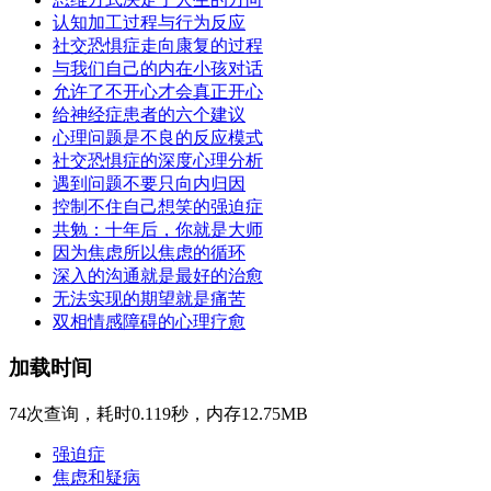
认知加工过程与行为反应
社交恐惧症走向康复的过程
与我们自己的内在小孩对话
允许了不开心才会真正开心
给神经症患者的六个建议
心理问题是不良的反应模式
社交恐惧症的深度心理分析
遇到问题不要只向内归因
控制不住自己想笑的强迫症
共勉：十年后，你就是大师
因为焦虑所以焦虑的循环
深入的沟通就是最好的治愈
无法实现的期望就是痛苦
双相情感障碍的心理疗愈
加载时间
74次查询，耗时0.119秒，内存12.75MB
强迫症
焦虑和疑病