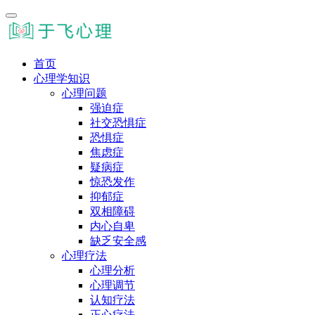
首页
心理学知识
心理问题
强迫症
社交恐惧症
恐惧症
焦虑症
疑病症
惊恐发作
抑郁症
双相障碍
内心自卑
缺乏安全感
心理疗法
心理分析
心理调节
认知疗法
正心疗法