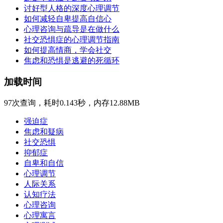
讨好型人格的深度心理调节
如何减轻自卑提高自信心
心理咨询与疏导是在做什么
社交恐惧症的心理调节指南
如何提高情商，学会社交
焦虑和恐惧是逃避的死循环
加载时间
97次查询，耗时0.143秒，内存12.88MB
强迫症
焦虑和疑病
社交恐惧
抑郁症
自卑和自信
心理调节
人际关系
认知疗法
心理咨询
心理寓言