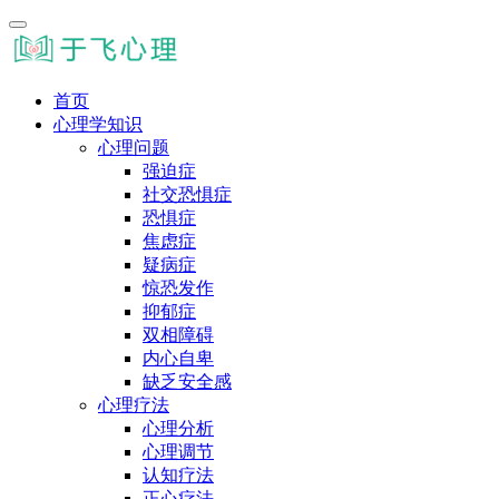
首页
心理学知识
心理问题
强迫症
社交恐惧症
恐惧症
焦虑症
疑病症
惊恐发作
抑郁症
双相障碍
内心自卑
缺乏安全感
心理疗法
心理分析
心理调节
认知疗法
正心疗法