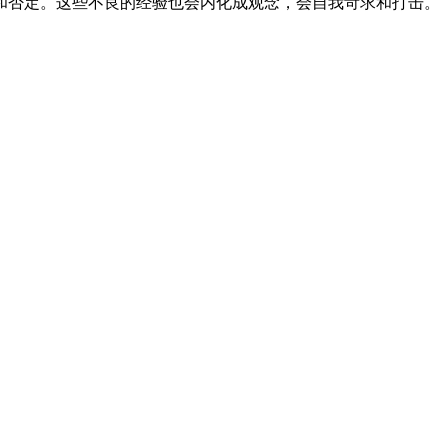
和否定。这些不良的经验也会内化成观念，会自我苛求和打击。