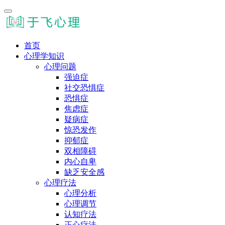
首页
心理学知识
心理问题
强迫症
社交恐惧症
恐惧症
焦虑症
疑病症
惊恐发作
抑郁症
双相障碍
内心自卑
缺乏安全感
心理疗法
心理分析
心理调节
认知疗法
正心疗法