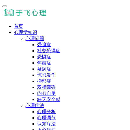
首页
心理学知识
心理问题
强迫症
社交恐惧症
恐惧症
焦虑症
疑病症
惊恐发作
抑郁症
双相障碍
内心自卑
缺乏安全感
心理疗法
心理分析
心理调节
认知疗法
正心疗法