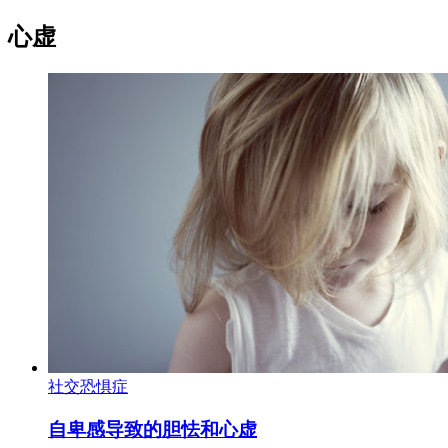
心虚
社交恐惧症
自卑感导致的胆怯和心虚