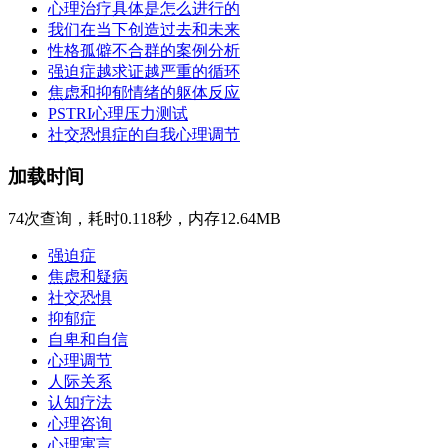
心理治疗具体是怎么进行的
我们在当下创造过去和未来
性格孤僻不合群的案例分析
强迫症越求证越严重的循环
焦虑和抑郁情绪的躯体反应
PSTRI心理压力测试
社交恐惧症的自我心理调节
加载时间
74次查询，耗时0.118秒，内存12.64MB
强迫症
焦虑和疑病
社交恐惧
抑郁症
自卑和自信
心理调节
人际关系
认知疗法
心理咨询
心理寓言