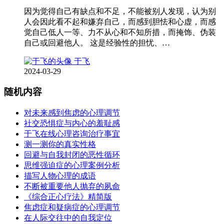
因为觉得自己有缺点和不足，不能被别人发现，认为别
人会因此看不起和嫌弃自己，而感到胆怯和心虚，而感
觉自己低人一等、力不从心和不知所措，而掩饰、伪装
自己或回避他人。 这是经验性的担忧、…
于飞
2024-03-29
随机内容
对未来感到焦虑的心理调节
社交恐惧症与内心的羞耻感
于飞在线心理咨询治疗事宜
测一测你的真实性格
回避与自我封闭的恶性循环
思维强迫症的心理案例分析
描写人物心理的成语
不断被重要他人抛弃的夙命
《综合正心疗法》精简版
焦虑症和疑病症的心理调节
在人际交往中的自我定位