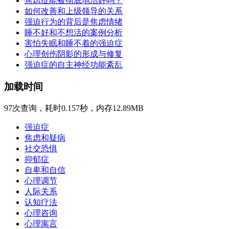
焦虑症能被彻底地治好吗？
如何改善和上级领导的关系
强迫行为的背后是焦虑情绪
睡不好和不想活的案例分析
害怕失眠和睡不着的强迫症
心理创伤阴影的形成与修复
强迫症的自主神经功能紊乱
加载时间
97次查询，耗时0.157秒，内存12.89MB
强迫症
焦虑和疑病
社交恐惧
抑郁症
自卑和自信
心理调节
人际关系
认知疗法
心理咨询
心理寓言