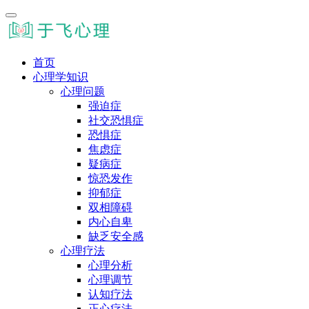
首页
心理学知识
心理问题
强迫症
社交恐惧症
恐惧症
焦虑症
疑病症
惊恐发作
抑郁症
双相障碍
内心自卑
缺乏安全感
心理疗法
心理分析
心理调节
认知疗法
正心疗法