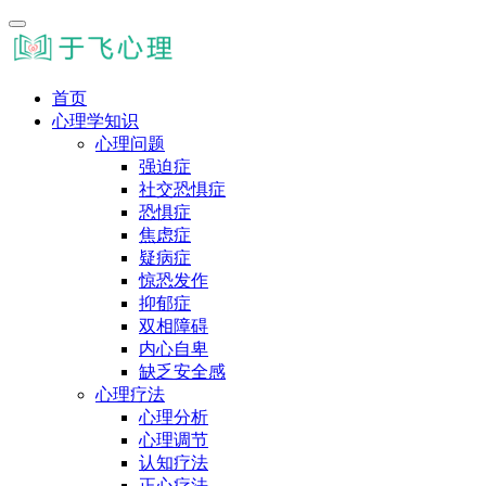
首页
心理学知识
心理问题
强迫症
社交恐惧症
恐惧症
焦虑症
疑病症
惊恐发作
抑郁症
双相障碍
内心自卑
缺乏安全感
心理疗法
心理分析
心理调节
认知疗法
正心疗法