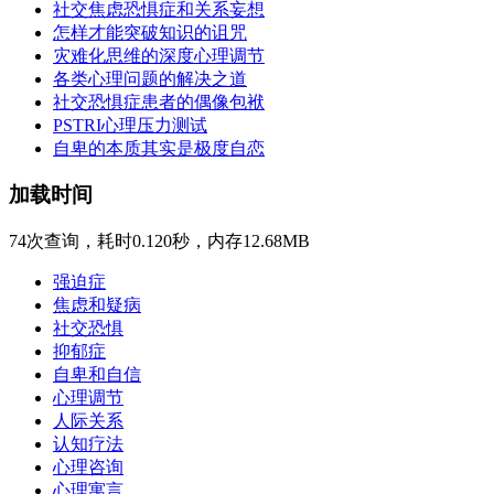
社交焦虑恐惧症和关系妄想
怎样才能突破知识的诅咒
灾难化思维的深度心理调节
各类心理问题的解决之道
社交恐惧症患者的偶像包袱
PSTRI心理压力测试
自卑的本质其实是极度自恋
加载时间
74次查询，耗时0.120秒，内存12.68MB
强迫症
焦虑和疑病
社交恐惧
抑郁症
自卑和自信
心理调节
人际关系
认知疗法
心理咨询
心理寓言