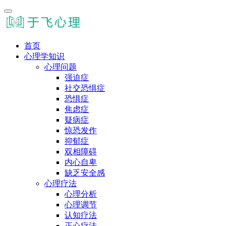
首页
心理学知识
心理问题
强迫症
社交恐惧症
恐惧症
焦虑症
疑病症
惊恐发作
抑郁症
双相障碍
内心自卑
缺乏安全感
心理疗法
心理分析
心理调节
认知疗法
正心疗法