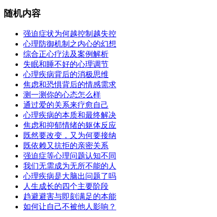
随机内容
强迫症状为何越控制越失控
心理防御机制之内心的幻想
综合正心疗法及案例解析
失眠和睡不好的心理调节
心理疾病背后的消极思维
焦虑和恐惧背后的情感需求
测一测你的心态怎么样
通过爱的关系来疗愈自己
心理疾病的本质和最终解决
焦虑和抑郁情绪的躯体反应
既然要改变，又为何要接纳
既依赖又抗拒的亲密关系
强迫症等心理问题认知不同
我们无需成为无所不能的人
心理疾病是大脑出问题了吗
人生成长的四个主要阶段
趋避避害与即刻满足的本能
如何让自己不被他人影响？