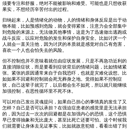
须要专注和舒服，绝对不能被影响和难受。可能也是只想收获
果实，不想经历辛苦付出的过程。
归纳起来，人是情绪化的动物，人的情绪和身体反应是出于动
物本能，比如预感到危险，就会变得紧张，注意力会全部集中
到危险的来源上，无法做其他事情，这是为了迅速做出逃跑或
战斗反应，以应对危险的发生和保护自身安全。比如讨厌一个
人就会一直关注他，因为讨厌的本质就是感觉对自己有危害，
喜欢一个人也会怕失去的风险。
但不控制也并不意味着就任由症状发展，只是不再急功近利的
直接消除症状，而是要看到症状背后的情绪问题，比如情绪紧
张。紧张的原因通常来自于自我恐吓，也就是灾难化设想。比
如如果不回避和控制就会死无葬身之地。觉得如果不控制症
状，自己这辈子就完了，以后都会生不如死，所以就只能继续
加强控制，在恶性循环里不死不休。
可以对自己发出灵魂提问，如果自己担心的事情真的发生了又
怎样？自己是否可以承担？在强迫症患者的感觉里是无法承担
的，因为过去一次次的回避都是在加强内心的恐惧，这个恐惧
早已变得抽象和无比庞大，甚至比死亡还要可怕。这个时候我
们就需要让身体去见证事实，比如就故意犯错，看看出错了到