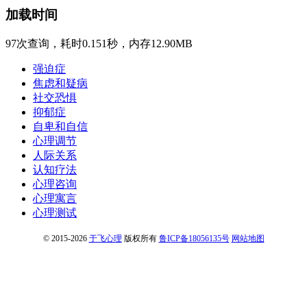
加载时间
97次查询，耗时0.151秒，内存12.90MB
强迫症
焦虑和疑病
社交恐惧
抑郁症
自卑和自信
心理调节
人际关系
认知疗法
心理咨询
心理寓言
心理测试
© 2015-2026
于飞心理
版权所有
鲁ICP备18056135号
网站地图