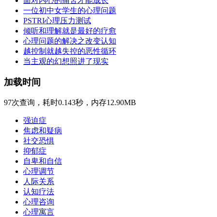
面对内心的痛苦才能成长
一位初中女学生的心理问题
PSTRI心理压力测试
倾听和理解就是最好的疗愈
心理问题的解决之改变认知
越控制就越失控的恶性循环
当主观的幻想照进了现实
加载时间
97次查询，耗时0.143秒，内存12.90MB
强迫症
焦虑和疑病
社交恐惧
抑郁症
自卑和自信
心理调节
人际关系
认知疗法
心理咨询
心理寓言