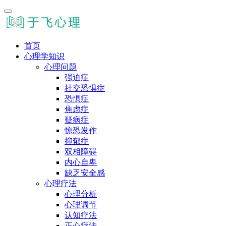
首页
心理学知识
心理问题
强迫症
社交恐惧症
恐惧症
焦虑症
疑病症
惊恐发作
抑郁症
双相障碍
内心自卑
缺乏安全感
心理疗法
心理分析
心理调节
认知疗法
正心疗法